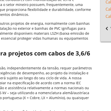
Ca
ra o setor mineiro possuem, frequentemente, uma
Ca
que proporciona flexibilidade e durabilidade, conforme
mentos dinâmicos.
Ca
noutros projetos de energia, normalmente com bainhas
stalação no exterior e bainhas de PVC ignífugas para
gualmente disponíveis materiais LSZH (baixa emissão de
é essencial proteger vidas humanas ou equipamentos
ara projetos com cabos de 3,6/6
nsão, independentemente da tensão, requer parâmetros
xigências de desempenho, ao projeto da instalação e
erá sujeito ao longo do seu ciclo de vida. A nossa
poiar na especificação de acordo com a norma IEC
o e assistência relativamente a normas nacionais ou
/6 kV – seja utilizando a nomenclatura alemã/austríaca
o portuguesa (X = Cobre, LX = Alumínio), ou quaisquer