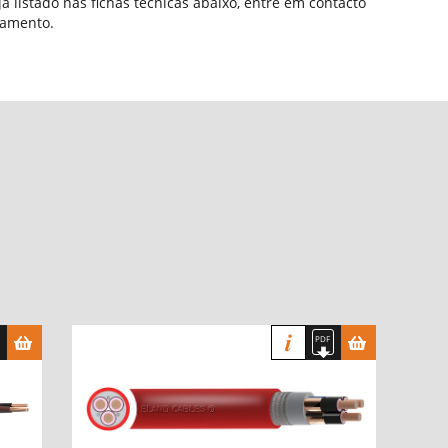
a listado nas fichas técnicas abaixo, entre em contacto
çamento.