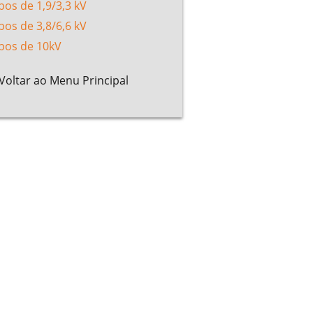
bos de 1,9/3,3 kV
bos de 3,8/6,6 kV
bos de 10kV
Voltar ao Menu Principal