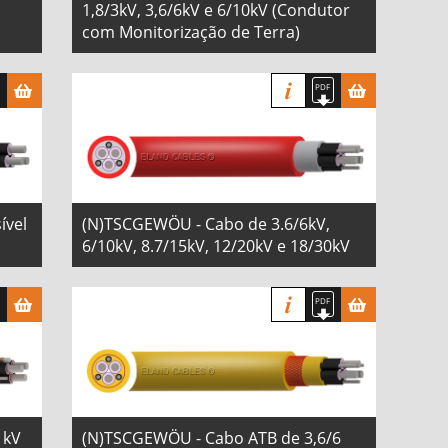
1,8/3kV, 3,6/6kV e 6/10kV (Condutor
com Monitorização de Terra)
ível
(N)TSCGEWÖU - Cabo de 3.6/6kV,
6/10kV, 8.7/15kV, 12/20kV e 18/30kV
 kV
(N)TSCGEWÖU - Cabo ATB de 3,6/6