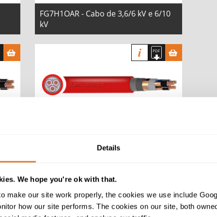
FG7H1OAR - Cabo de 3,6/6 kV e 6/10
kV
e
(N)3GHSSYCY - Cabo de 3,6/6 kV e
6/10 kV
Details
ies. We hope you're ok with that.
o make our site work properly, the cookies we use include Goog
tor how our site performs. The cookies on our site, both owned 