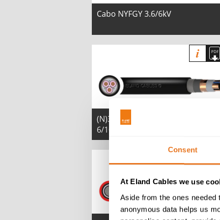
Cabo NYFGY 3.6/6kV
(N)3GHSSHCH - Cabo de 3,6/6 kV 
6/10 kV
Consent
At Eland Cables we use cook
Aside from the ones needed t
anonymous data helps us moni