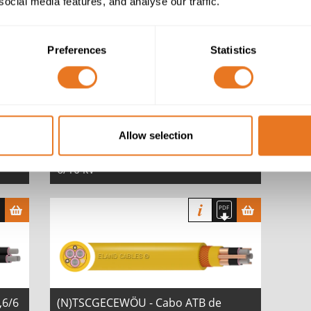
social media features, and analyse our traffic.
 e
(N)TSCGECECWÖU - Cabo de 3,6/6 kV
e 6/10 kV
Preferences
Statistics
Allow selection
,6/6
(N)TSCGECEWÖU - Cabo de 3,6/6 kV e
6/10 kV
,6/6
(N)TSCGECEWÖU - Cabo ATB de