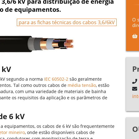
3,6/6 kV para distribuição de energia
olo de equipamentos.
O 
para as fichas técnicas dos cabos 3,6/6kV
dir
P
 kV
6 kV segundo a norma
IEC 60502-2
são geralmente
entos. Tal como outros cabos de
média tensão
, estão
madura, com uma variedade de materiais de bainha
in
oante os requisitos da aplicação e os parâmetros de
de 6 kV
is a equipamentos, os cabos de 6 kV são frequentemente
O
tor mineiro
, onde estão disponíveis cabos de
ica, condutores com monitorização de terra e