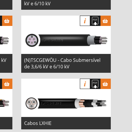
kV e 6/10 kV
 kV
(N)TSCGEWÖU - Cabo Submersível
de 3,6/6 kV e 6/10 kV
Cabos LXHIE