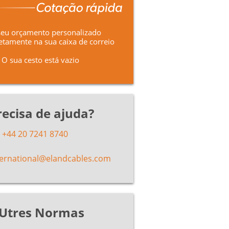
seu orçamento personalizado
etamente na sua caixa de correio
O sua cesto está vazio
recisa de ajuda?
+44 20 7241 8740
ternational@elandcables.com
Utres Normas