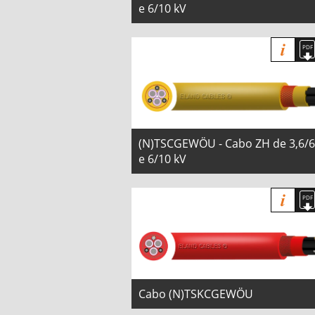
e 6/10 kV
(N)TSCGEWÖU - Cabo ZH de 3,6/6
e 6/10 kV
Cabo (N)TSKCGEWÖU