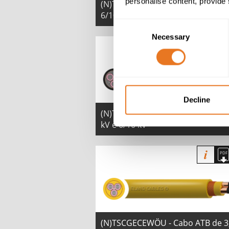
personalise content, provide 
(N)TMCGEWÖU - Cabo de 3,6/6 kV
6/10 kV
Consent
Necessary
Selection
Decline
(N)TSCGECECWÖU - Cabo ZH de 3
kV e 6/10 kV
(N)TSCGECEWÖU - Cabo ATB de 3