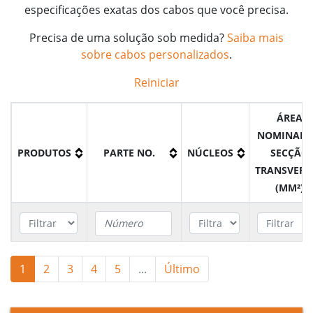
especificações exatas dos cabos que você precisa.
Precisa de uma solução sob medida?
Saiba mais
sobre cabos personalizados
.
Reiniciar
ÁREA
NOMINAL 
PRODUTOS
PARTE NO.
NÚCLEOS
SECÇÃO
TRANSVERS
(MM²)
Cabo
1
2
3
4
MP4706KV03025
5
...
Último
3
25mm²
XHIOAE
Cabo