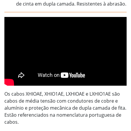
de cinta em dupla camada. Resistentes à abrasão.
Os cabos XHIOAE, XHIO1AE, LXHIOAE e LXHIO1AE são
cabos de média tensão com condutores de cobre e
alumínio e proteção mecânica de dupla camada de fita.
Estão referenciados na nomenclatura portuguesa de
cabos.