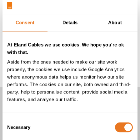
instalação são totalmente adequados à finalidade
preconizada.
Para assistência com a especificações ou perguntas
Consent
Details
About
específicas sobre cabos, a nossa equipa técnica está à
disposição para prestar assistência, enquanto a nossa
At Eland Cables we use cookies. We hope you're ok
equipa internacional pode prestar assistência em
with that.
língua portuguesa sempre que necessário, tanto no
que diz respeito a esta gama como ao nosso portefólio
Aside from the ones needed to make our site work
mais vasto de cabos.
properly, the cookies we use include Google Analytics
where anonymous data helps us monitor how our site
performs. The cookies on our site, both owned and third-
party, help to personalise content, provide social media
features, and analyse our traffic.
CABOS XHIOAE, XHIO1AE, LXHIOAE
E LXHIO1AE
Consent
4 Produtos
Necessary
Selection