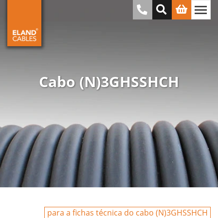
Cabo (N)3GHSSHCH
para a fichas técnica do cabo (N)3GHSSHCH