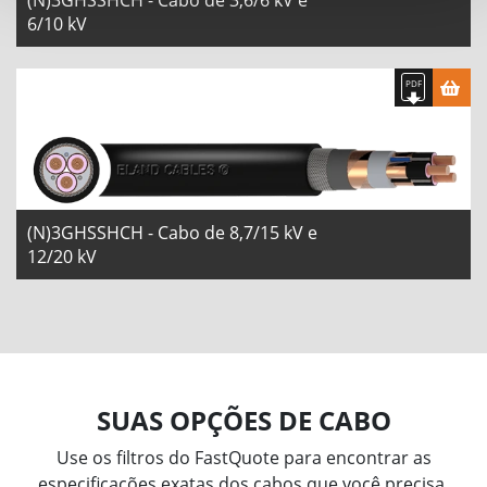
(N)3GHSSHCH - Cabo de 3,6/6 kV e
6/10 kV
(N)3GHSSHCH - Cabo de 8,7/15 kV e
12/20 kV
SUAS OPÇÕES DE CABO
Use os filtros do FastQuote para encontrar as
especificações exatas dos cabos que você precisa.