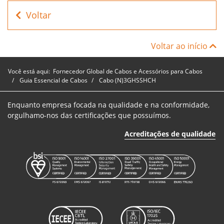
6/10 kV
Voltar
(N)3GHSSHCH
- Cabo de
Voltar ao início
A7FLS06KV1150BK
3+3+3+UL
150m
3,6/6 kV e
6/10 kV
Você está aqui:
Fornecedor Global de Cabos e Acessórios para Cabos
Guia Essencial de Cabos
Cabo (N)3GHSSHCH
(N)3GHSSHCH
- Cabo de
A7FLS10KV1025BK
3+3+3+UL
25mm
Enquanto empresa focada na qualidade e na conformidade,
3,6/6 kV e
orgulhamo-nos das certificações que possuímos.
6/10 kV
Acreditações de qualidade
(N)3GHSSHCH
- Cabo de
A7FLS10KV1035BK
3+3+3+UL
35mm
3,6/6 kV e
6/10 kV
(N)3GHSSHCH
- Cabo de
A7FLS10KV1050BK
3+3+3+UL
50mm
3,6/6 kV e