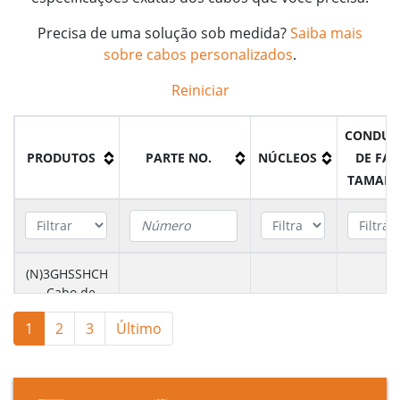
Precisa de uma solução sob medida?
Saiba mais
sobre cabos personalizados
.
Reiniciar
CONDUT
PRODUTOS
PARTE NO.
NÚCLEOS
DE FAS
TAMAN
(N)3GHSSHCH
- Cabo de
A7FLS06KV1025BK
3+3+3+UL
25mm
3,6/6 kV e
1
2
3
Último
6/10 kV
(N)3GHSSHCH
- Cabo de
A7FLS06KV1035BK
3+3+3+UL
35mm