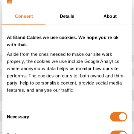
Mesa de construção
Consent
Details
About
At Eland Cables we use cookies. We hope you're ok
(N)3GHSSHCH -
(N)3GHSSHCH -
with that.
CABO DE 3,6/6...
CABO DE 8,7/15...
Aside from the ones needed to make our site work
TENSÃO NOMINAL
3.6/6kV & 6/10kV
8.7/15kV & 12/20kV
properly, the cookies we use include Google Analytics
CONDUTOR DE FASE
Cobre flexível (Classe 5)
where anonymous data helps us monitor how our site
ISOLAMENTO
Composto de Borracha
performs. The cookies on our site, both owned and third-
CAMADAS
Cinta semicondutora sobre o condutor, e camada
party, help to personalise content, provide social media
SEMICONDUTORAS
de borracha semicondutora interior e exterior
sobre o isolamento
features, and analyse our traffic.
CONDUTOR DE
Blindagem individual de cobre
LIGAÇÃO À TERRA
CONDUTOR DE
Cobre estanhado (Classe 5)
CONTROLE
Consent
ENCHIMENTO CENTRAL
Composto de borracha sobre um suporte de
Necessary
Selection
poliéster têxtil
BAINHA INTERNA
LSZH (Baixa emissão de fumaça e livre de
halogéneos)