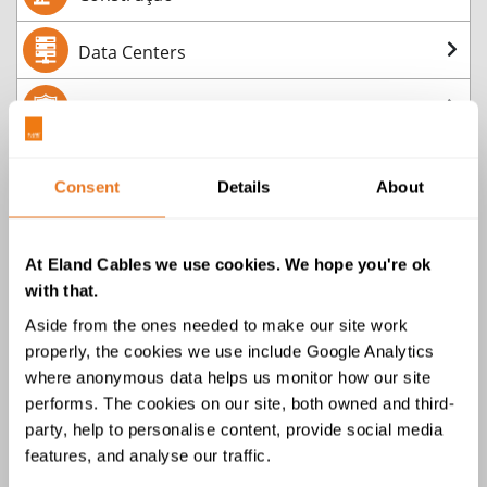
Data Centers
Defesa
Energia Renovável
Consent
Details
About
Fabricantes de Equipamento Original
At Eland Cables we use cookies. We hope you're ok
Ferrovias & Metro
with that.
Aside from the ones needed to make our site work
Grossista e de Distribuição
properly, the cookies we use include Google Analytics
where anonymous data helps us monitor how our site
Marinha e Offshore
performs. The cookies on our site, both owned and third-
party, help to personalise content, provide social media
Mineração, Perfuração & Tunelamento
features, and analyse our traffic.