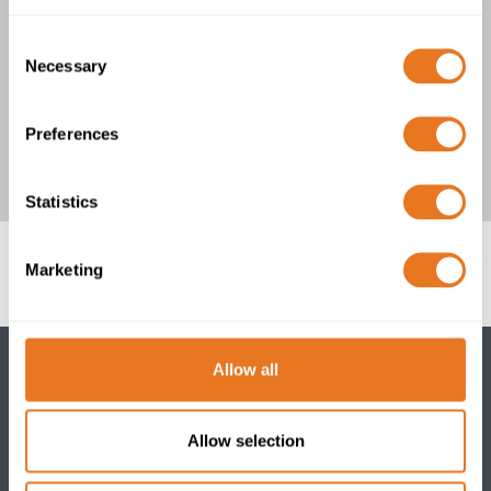
Óleo, Gás & Petroquímico
Consent
Necessary
Selection
Transmissão, Distribuição & Redes de Energia
Preferences
Tratamento de Água
Statistics
Marketing
Allow all
THE CABLE LAB
Allow selection
A Qualidade e a Conformidade importam. O nosso