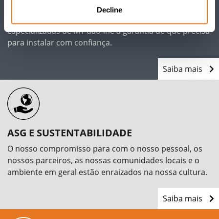
laboratório de nível mundial com certificação ISO/IEC
Decline
17025, acreditado pelo UKAS e as nossas instalações
especializadas de MT dão-lhe a garantia de que precisa
para instalar com confiança.
Saiba mais
ASG E SUSTENTABILIDADE
O nosso compromisso para com o nosso pessoal, os
nossos parceiros, as nossas comunidades locais e o
ambiente em geral estão enraizados na nossa cultura.
Saiba mais