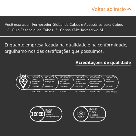
YMz1Krvasdlwd-
B1E15KV01500RD
1
50
AL 8.7/15kV
Voltar ao início
Você está aqui:
Fornecedor Global de Cabos e Acessórios para Cabos
Guia Essencial de Cabos
Cabos YMz1Krvasdlwd-AL
Enquanto empresa focada na qualidade e na conformidade,
orgulhamo-nos das certificações que possuímos.
Acreditações de qualidade