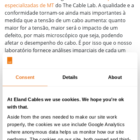
especializadas de MT
do The Cable Lab. A qualidade e a
conformidade tornam-se ainda mais importantes à
medida que a tensão de um cabo aumenta: quanto
maior for a tensão, maior será o impacto de um
defeito, por mais microscópico que seja, podendo
afetar o desempenho do cabo. É por isso que o nosso
laboratório fornece análises imparciais de cada um
dos nossos tambores antes de estes serem enviados.
Isso dá aos clientes a confiança para instalar estes
cabos nas fases iniciais da construção de um projeto,
Consent
Details
About
sabendo que irão funcionar como esperado no
momento da entrada em funcionamento.
At Eland Cables we use cookies. We hope you're ok
Para assistência com a especificação de cabos
with that.
YMz1Krvasdlwd-AL, outros cabos de Norma Europeia
nacionalmente específicos ou cabos MT com uma faixa
Aside from the ones needed to make our site work
mais alargada de temperaturas de funcionamento,
properly, the cookies we use include Google Analytics
contacte a nossa equipa de vendas e peritos em MT
where anonymous data helps us monitor how our site
que terão todo o prazer em ajudá-lo.
performs. The cookies on our site, both owned and third-