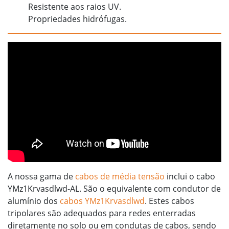
Resistente aos raios UV.
Propriedades hidrófugas.
A nossa gama de
cabos de média tensão
inclui o cabo
YMz1Krvasdlwd-AL.
São o equivalente com condutor de
alumínio dos
cabos YMz1Krvasdlwd
. Estes cabos
tripolares são adequados para redes enterradas
diretamente no solo ou em condutas de cabos, sendo