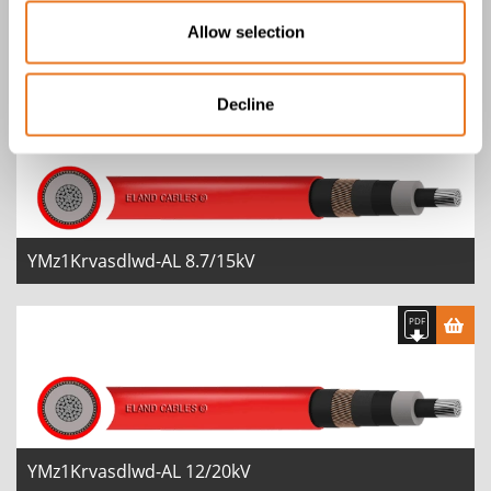
CABOS YMZ1KRVASDLWD-AL
Allow selection
3 Produtos
Decline
YMz1Krvasdlwd-AL 8.7/15kV
YMz1Krvasdlwd-AL 12/20kV