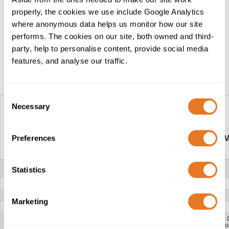
cables en el inicio. etapas de la construcción de un
properly, the cookies we use include Google Analytics
proyecto, con la seguridad de saber que entregarán el
where anonymous data helps us monitor how our site
rendimiento esperado en el momento de la puesta en
performs. The cookies on our site, both owned and third-
servicio.
party, help to personalise content, provide social media
features, and analyse our traffic.
Tabla de construcción
Consent
Necessary
Selection
CABLE
CABLE
YMZ1KRVASDLWD-
YMZ1KRVASDLWD-
YM
Preferences
AL 8.7/15KV
AL 12/20KV
TENSIÓN
8.7/15kV
12/20kV
Statistics
NOMINAL
CONDUCTOR
Aluminio trenzado Clase 2
AISLAMIENTO
XLPE (Polietileno reticulado)
Marketing
PANTALLA
Alambres de cobre y cinta de cobre
WATER-
Capa doble: cinta de
Capa doble: cinta de
BLOCKING
bloqueo de agua y polvos
bloqueo de agua y polvos
blo