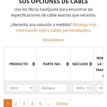
SUS OPCIONES DE CABLE
Use los filtros FastQuote para encontrar las
especificaciones de cable exactas que necesita.
¿Necesita una solución a medida?
Obtenga más
información sobre cables personalizados
.
Restablecer
Á
NOMI
PRODUCTO
PARTE NO.
NÚCLEOS
LA S
TRANS
(M
Cable
1
2
3
4
5
...
Última
YMz1Krvasdlwd-
B1E15KV01050RD
1
5