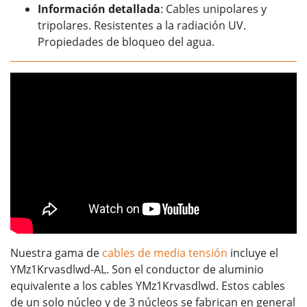
Información detallada
: Cables unipolares y
tripolares. Resistentes a la radiación UV.
Propiedades de bloqueo del agua.
Nuestra gama de
cables de media tensión
incluye el
YMz1Krvasdlwd-AL. Son el conductor de aluminio
equivalente a los cables YMz1Krvasdlwd. Estos cables
de un solo núcleo y de 3 núcleos se fabrican en general