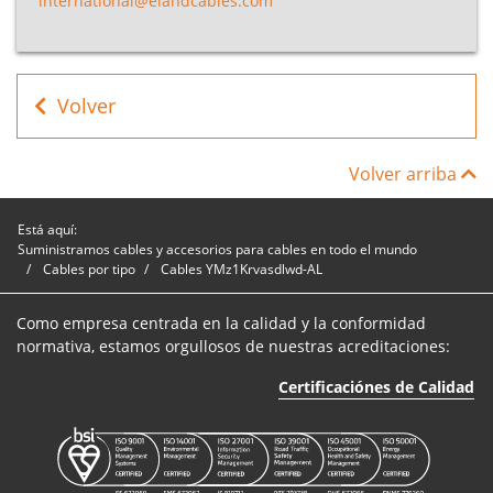
international@elandcables.com
AL 8.7/15kV
Cable
YMz1Krvasdlwd-
B1E15KV01240RD
1
24
Volver
AL 8.7/15kV
Cable
Volver arriba
YMz1Krvasdlwd-
B1E15KV01300RD
1
30
AL 8.7/15kV
Está aquí:
Suministramos cables y accesorios para cables en todo el mundo
Cable
Cables por tipo
Cables YMz1Krvasdlwd-AL
YMz1Krvasdlwd-
B1E15KV01400RD
1
40
AL 8.7/15kV
Como empresa centrada en la calidad y la conformidad
normativa, estamos orgullosos de nuestras acreditaciones:
Cable
YMz1Krvasdlwd-
B1E15KV01500RD
1
50
Certificaciónes de Calidad
AL 8.7/15kV