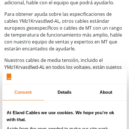
adicional, hable con el equipo que podrá ayudarlo.
Para obtener ayuda sobre las especificaciones de
cables YMz1Krvasdlwd-AL, otros cables estándar
europeos geoespecíficos o cables de MT con un rango
de temperatura de funcionamiento más amplio, hable
con nuestro equipo de ventas y expertos en MT que
estarán encantados de ayudarle.
Nuestros cables de media tensión, incluido el
YMz1Krvasdlwd-AL en todos los voltajes, están sujetos
a pruebas rigurosas en las
instalaciones especializadas
en media tensión
de The Cable Lab. Dado que la
calidad y el cumplimiento son de suma importancia en
Consent
Details
About
cables con voltajes más altos, donde incluso fallas
microscópicas pueden tener un impacto en el
rendimiento de los cables, el análisis imparcial que
At Eland Cables we use cookies. We hope you're ok
realizamos en todos los tambores antes del envío
with that.
brinda a los clientes la confianza para instalar estos
Aside from the ones needed to make our site work