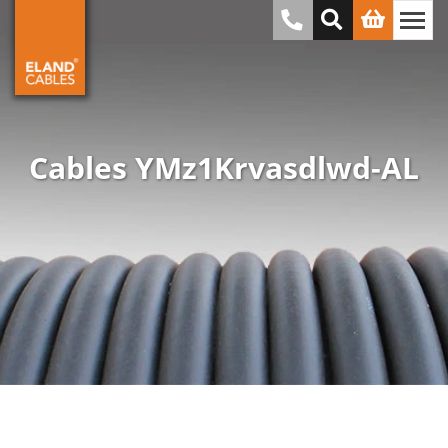
Cables YMz1Krvasdlwd-AL