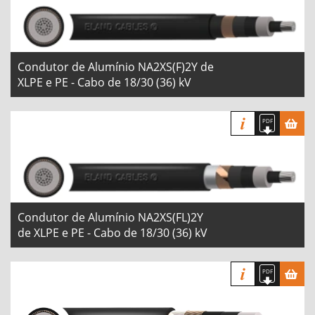
Condutor de Alumínio NA2XS(F)2Y de
XLPE e PE - Cabo de 18/30 (36) kV
Condutor de Alumínio NA2XS(FL)2Y
de XLPE e PE - Cabo de 18/30 (36) kV