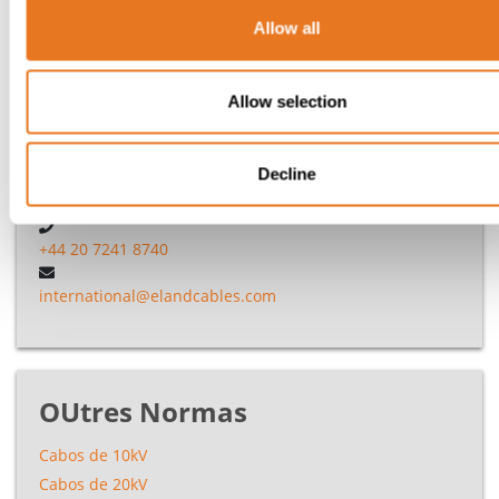
O seu orçamento personalizado diretamente na sua
caixa de correio
Allow all
O sua cesto está vazio
Allow selection
Precisa de ajuda?
Decline
+44 20 7241 8740
international@elandcables.com
OUtres Normas
Cabos de 10kV
Cabos de 20kV