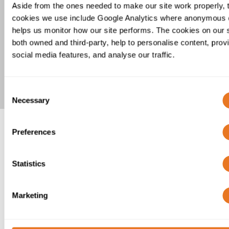
Aside from the ones needed to make our site work properly, 
cookies we use include Google Analytics where anonymous 
YMz1Krvasdlwd-AL 18/30kV
helps us monitor how our site performs. The cookies on our s
both owned and third-party, help to personalise content, prov
social media features, and analyse our traffic.
Mostrar mais
Consent
Necessary
Selection
Preferences
Statistics
Marketing