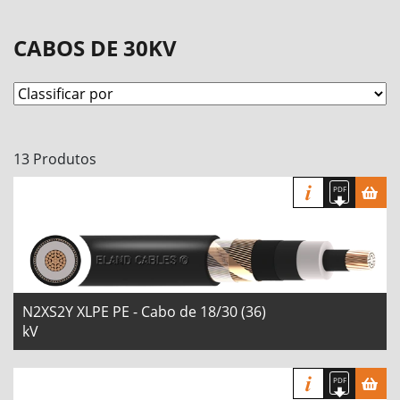
CABOS DE 30KV
13 Produtos
N2XS2Y XLPE PE - Cabo de 18/30 (36)
kV