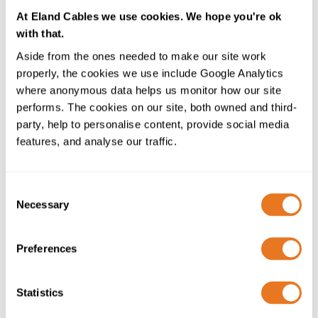
ambientais para instalações expostas
At Eland Cables we use cookies. We hope you're ok
Soluções de instalação flexíveis
with that.
Aside from the ones needed to make our site work
properly, the cookies we use include Google Analytics
where anonymous data helps us monitor how our site
performs. The cookies on our site, both owned and third-
party, help to personalise content, provide social media
features, and analyse our traffic.
Consent
Necessary
Selection
Preferences
Por que é que as especificações
dos cabos solares são importantes
Statistics
A instalação de cabos tem um impacto direto no
desempenho e na vida útil do sistema. Uma má