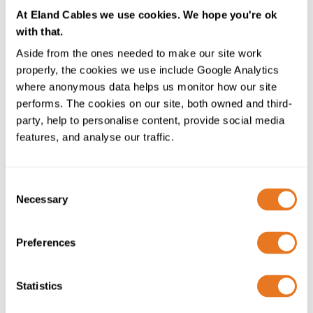
At Eland Cables we use cookies. We hope you're ok
with that.
Aside from the ones needed to make our site work
properly, the cookies we use include Google Analytics
where anonymous data helps us monitor how our site
performs. The cookies on our site, both owned and third-
party, help to personalise content, provide social media
features, and analyse our traffic.
Consent
Necessary
Selection
Por qué es importante la
especificación del cable solar
Preferences
El cableado tiene un impacto directo sobre el
rendimiento y la vida útil del sistema. Una selección
Statistics
incorrecta del cable puede provocar: