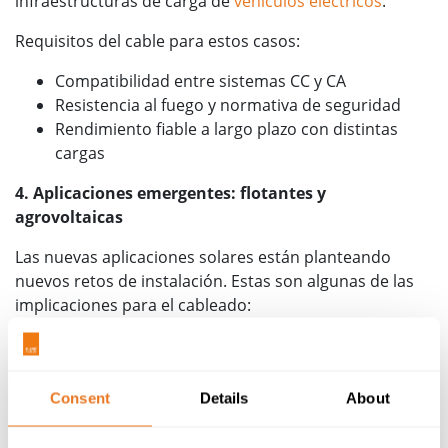
infraestructuras de carga de
vehículos eléctricos
.
Requisitos del cable para estos casos:
Compatibilidad entre sistemas CC y CA
Resistencia al fuego y normativa de seguridad
Rendimiento fiable a largo plazo con distintas
cargas
4. Aplicaciones emergentes: flotantes y
agrovoltaicas
Las nuevas aplicaciones solares están planteando
nuevos retos de instalación. Estas son algunas de las
implicaciones para el cableado:
Resistencia al agua para instalaciones solares
flotantes
Durabilidad medioambiental y frente a la
Consent
Details
About
radiación UV en instalaciones expuestas
Soluciones de instalación flexibles