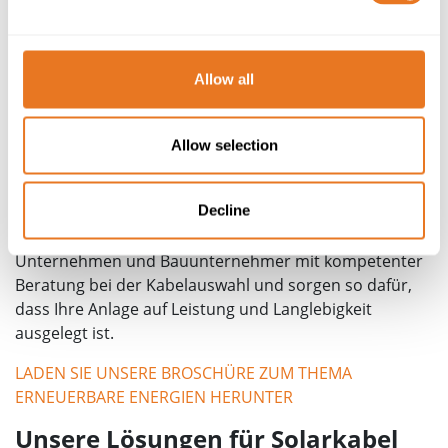
Systemleistung und die Lebensdauer.
Eine ungeeignete Kabelauswahl kann zur Folge haben:
Allow all
Energieverluste und verminderter Wirkungsgrad
Risiken durch Überhitzung und Ausfall
Nichteinhaltung von Branchenstandards
Allow selection
Höhere Wartungs- und
Betriebskosten
Decline
Wir bei Eland Cables unterstützen Ingenieure, EPC-
Unternehmen und Bauunternehmer mit kompetenter
Beratung bei der Kabelauswahl und sorgen so dafür,
dass Ihre Anlage auf Leistung und Langlebigkeit
ausgelegt ist.
LADEN SIE UNSERE BROSCHÜRE ZUM THEMA
ERNEUERBARE ENERGIEN HERUNTER
Unsere Lösungen für Solarkabel