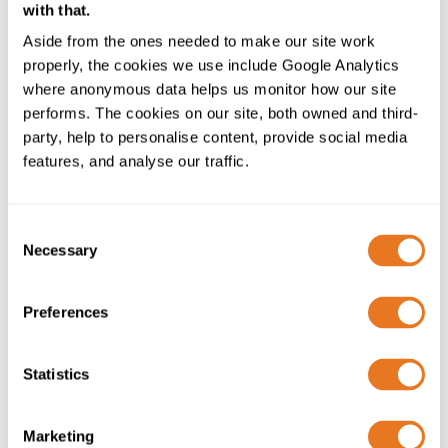
with that.
UV- und Witterungsbeständigkeit bei
freiliegenden Installationen
Aside from the ones needed to make our site work
Flexible Installationslösungen
properly, the cookies we use include Google Analytics
where anonymous data helps us monitor how our site
performs. The cookies on our site, both owned and third-
party, help to personalise content, provide social media
features, and analyse our traffic.
Consent
Necessary
Selection
Preferences
Statistics
Warum die Spezifikation von Solarkabeln wichtig ist
Die Verkabelung hat direkten Einfluss auf die
Marketing