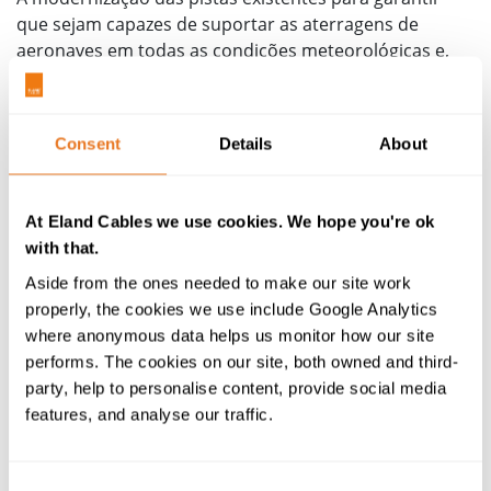
que sejam capazes de suportar as aterragens de
aeronaves em todas as condições meteorológicas e,
claro, o acréscimo de novas pistas e terminais, são
fundamentais para a gestão do crescimento dos
aeroportos. A proteção das pistas contra intempéries,
Consent
Details
About
através de métodos como
modernizar a iluminação e
proteger a infraestrutura elétrica
, garante que os
aeroportos possam evitar atrasos e desvios que
At Eland Cables we use cookies. We hope you're ok
reduzem a eficácia dos mesmos. As condições
with that.
meteorológicas são um fator importante que afeta a
Aside from the ones needed to make our site work
capacidade do aeroporto porque o mau tempo pode
properly, the cookies we use include Google Analytics
atrasar as operações necessárias para manter a
where anonymous data helps us monitor how our site
segurança ou, pior ainda, forçar os aviões a aterrarem
performs. The cookies on our site, both owned and third-
em outros lugares. A adição de novas pistas, como
party, help to personalise content, provide social media
fizerem no
Aeroporto Internacional Namibe
, em
features, and analyse our traffic.
Angola, permite aumentar significativamente o
número de partidas e chegadas, aumentando assim a
sua capacidade.
Consent