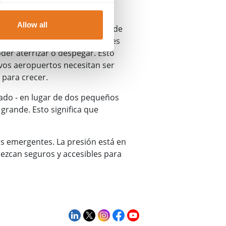
ños 80. Un avión más grande
Allow all
mbargo, las longitudes típicas de
ojar nuevos aviones más grandes
der aterrizar o despegar. Esto
evos aeropuertos necesitan ser
 para crecer.
sado - en lugar de dos pequeños
grande. Esto significa que
s emergentes. La presión está en
nezcan seguros y accesibles para