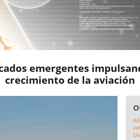
cados emergentes impulsand
crecimiento de la aviación
O
Ad
veh
Un