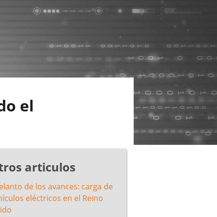
o el
tros articulos
elanto de los avances: carga de
ículos eléctricos en el Reino
ido