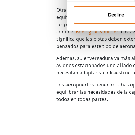
Otra consideración es que el tam
Decline
equivale a más pasajeros, lo cual c
las pistas o los tamaños de las c
como el
Boeing Dreamliner
. Los a
significa que las pistas deben ext
pensados para este tipo de aerona
Además, su envergadura va más all
aviones estacionados uno al lado d
necesitan adaptar su infraestructu
Los aeropuertos tienen muchas opo
equilibrar las necesidades de la c
todos en todas partes.