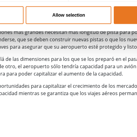
año promedio de los aviones ha crecido un 40% desde los a
Allow selection
omporta un uso eficiente de la infraestructura actual. Sin e
ompuertas de los edificios terminales no siempre pueden al
viones más grandes necesitan más longitud de pista para po
enderse, que se deben construir nuevas pistas o que los nu
ves para asegurar que su aeropuerto esté protegido y listo
á de las dimensiones para los que se los preparó en el pa
e otro, el aeropuerto sólo tendría capacidad para un avión 
ra para poder capitalizar el aumento de la capacidad.
rtunidades para capitalizar el crecimiento de los mercado
apacidad mientras se garantiza que los viajes aéreos perma