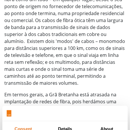
ponto de origem no fornecedor de telecomunicações,
ao ponto onde termina, numa propriedade residencial
ou comercial. Os cabos de fibra ótica têm uma largura
de banda para a transmissão de sinais de dados
superior à dos cabos tradicionais em cobre ou
alumínio. Existem dois 'modos' de cabos – monomodo
para distâncias superiores a 100 km, como os de sinais
de televisão e telefone, em que o sinal viaja em linha
reta sem reflexão; e os multimodo, para distâncias
mais curtas e onde o sinal toma uma série de
caminhos até ao ponto terminal, permitindo a
transmissão de maiores volumes.
Em termos gerais, a Grã Bretanha está atrasada na
implantação de redes de fibra, pois herdámos uma
grande rede em cobre da British Telecom. Até agora,
tem havido pouca margem de manobra para o
estabelecimento de uma rede de fibra e ainda menos
vontade de assumir os custos a ele inerentes. No
Consent
Details
About