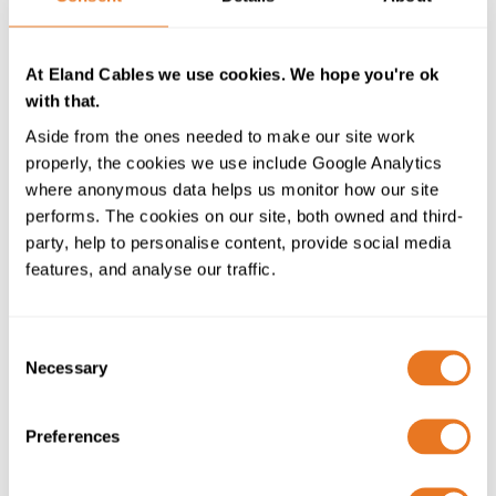
entanto, atingimos, aparentemente, o ponto em que
uma banda larga super rápida se torna necessária,
At Eland Cables we use cookies. We hope you're ok
mais do que vantajosa – as pessoas querem poder
with that.
descarregar um filme, fazer streaming de televisão HD
e usar múltiplos dispositivos conectados ao mesmo
Aside from the ones needed to make our site work
tempo sem ter de esperar que os conteúdos sejam
properly, the cookies we use include Google Analytics
transferidos.
where anonymous data helps us monitor how our site
performs. The cookies on our site, both owned and third-
Neste momento, a maioria das pessoas que têm uma
party, help to personalise content, provide social media
ligação por fibra às suas casas só a têm, na realidade,
features, and analyse our traffic.
até à caixa de telecomunicações mais próxima ou, no
melhor dos casos, até à sua porta de entrada, antes de
ser distribuída pelos cabos de cobre existentes. As
Consent
novas construções podem ter mais sorte e ter 'fibra
Necessary
Selection
total', mas serão mais a exceção do que a norma. O
Chanceler fala sobre a ligação de redes móveis 5G a
Preferences
estes novos sistemas de fibra, estando previsto que a
implementação desta nova infraestrutura digital esteja
concluída até 2021. Esta alteração não será barata e o