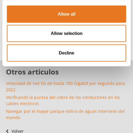
brindaría ese proyecto. El tiempo dirá si este es el caso,
pero es un interesante y positivo paso por parte del
Allow all
Gobierno la voluntad de que seamos lideres en la era
digital.
Allow selection
En Eland Cables ofrecemos
cables y accesorios de fibra
óptica
. Haga clic para obtener más información.
Decline
Otros articulos
Velocidad de red 5G de hasta 100 Gigabit por segundo para
2022
Verificando la pureza del cobre de los conductores en los
cables electricos
Navegar por el mayor parque eólico de aguas interiores del
mundo
Volver