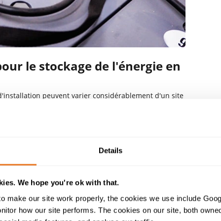
our le stockage de l'énergie en
installation peuvent varier considérablement d'un site
e friche industrielle ou d'un site vierge, à proximité de
ement éloignés. L'emplacement peut signifier que des
d'atteindre les connexions contestables. La spécification
ent de répondre aux exigences de performance, mais
fis de l'environnement, qu'il s'agisse de gaines MDPE et
Details
s câbles moyenne tension utilisés à l'extérieur dans
gaine LSZH pour les parcours internes et les
ies. We hope you're ok with that.
 minimale des actifs - est également un facteur pour ces
o make our site work properly, the cookies we use include Goog
nelle prévue de 20 à 30 ans pour les projets BESS, tout
tor how our site performs. The cookies on our site, both owned 
 des câbles doit être évité à tout prix, en particulier