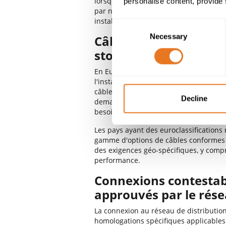
lorsque les câbles traversent des terrai
personalise content, provide 
par notre
laboratoire de câbles
pour ga
installez permet de minimiser et d'att
Consent
Necessary
Selection
Câbles classés RPC po
stockage d'énergie pa
En Europe, la réglementation sur les p
l'installation est raccordée à un bâ
câbles à faible dégagement de fumée e
Decline
demande et conservés pendant la pério
besoin à l'avenir pour vos archives.
Les pays ayant des euroclassifications
gamme d'options de câbles conformes 
des exigences géo-spécifiques, y compr
performance.
Connexions contestable
approuvés par le rése
La connexion au réseau de distributio
homologations spécifiques applicable