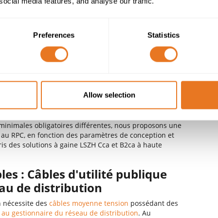
ns privés et sont enfouis dans le sol. Le travail effectué
social media features, and analyse our traffic.
rantir la qualité et la conformité des câbles que vous
énuer ce risque.
Preferences
Statistics
ur les projets de système de
r batterie
roduits de construction (
CPR
) s'applique lorsque
timent. Notre gamme conforme au RPC comprend des
t sans halogène, dont les DoP sont fournis sur
Allow selection
de obligatoire de 10 ans, au cas où vous en auriez
 minimales obligatoires différentes, nous proposons une
au RPC, en fonction des paramètres de conception et
is des solutions à gaine LSZH Cca et B2ca à haute
s : Câbles d'utilité publique
au de distribution
n nécessite des
câbles moyenne tension
possédant des
s
au gestionnaire du réseau de distribution
. Au