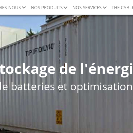
MES-NOUS
NOS PRODUITS
NOS SERVICES
THE CABL
tockage de l'énerg
e batteries et optimisatio