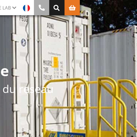
E LAB
ie
n du reseau