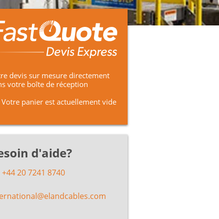
re devis sur mesure directement
s votre boîte de réception
Votre panier est actuellement vide
esoin d'aide?
+44 20 7241 8740
ternational@elandcables.com