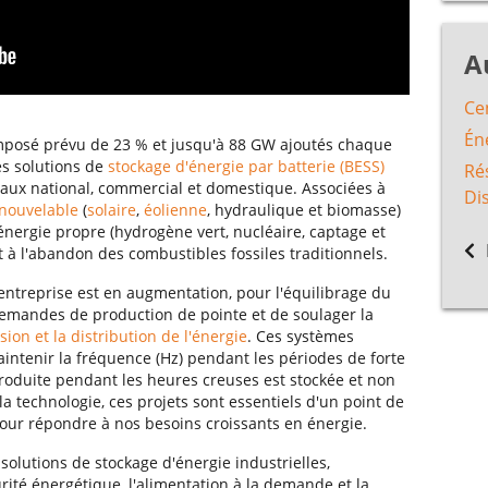
A
Ce
Én
mposé prévu de 23 % et jusqu'à 88 GW ajoutés chaque
es solutions de
stockage d'énergie par batterie (BESS)
Ré
aux national, commercial et domestique. Associées à
Dis
enouvelable
(
solaire
,
éolienne
, hydraulique et biomasse)
énergie propre (hydrogène vert, nucléaire, captage et
t à l'abandon des combustibles fossiles traditionnels.
l'entreprise est en augmentation, pour l'équilibrage du
s demandes de production de pointe et de soulager la
ion et la distribution de l'énergie
. Ces systèmes
intenir la fréquence (Hz) pendant les périodes de forte
 produite pendant les heures creuses est stockée et non
a technologie, ces projets sont essentiels d'un point de
ur répondre à nos besoins croissants en énergie.
olutions de stockage d'énergie industrielles,
ité énergétique, l'alimentation à la demande et la