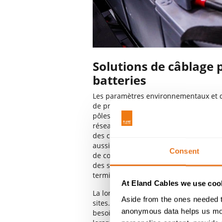
Solutions de câblage p
batteries
Les paramètres environnementaux et d'
de projet à l'autre : il peut s'agir d'un
pôles industriels existants ou relativ
réseaux privés sont nécessaires avant 
des câbles doit permettre non seulem
aussi de relever et de supporter les dé
Consent
de couches de blocage de l'eau pour le
des sols gorgés d'eau, ou de câbles à 
terminaisons.
At Eland Cables we use cook
La longévité des câbles - et la gestion
Aside from the ones needed t
sites. Avec une durée de vie opération
anonymous data helps us moni
besoin de remplacement ou de réparation