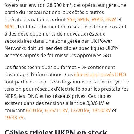
foyers sur environ 28 500 km², cet opérateur gère une
partie du réseau national aux côtés d’autres
opérateurs nationaux dont
SSE
,
SPEN
,
WPD
,
ENW
et
NPG
. Tout branchement du réseau électrique existant
à des développements de nouveaux réseaux
secondaires dans une zone gérée par UK Power
Networks doit utiliser des câbles spécifiques UKPN
achetés auprès de fournisseurs approuvés G81.
Les fiches techniques au format PDF contiennent
davantage d’informations. Ces
câbles approuvés DNO
font partie d’une plus vaste gamme de câbles moyenne
tension pour réseaux d’électricité pour les prestataires
NERS, les IDNO et les réseaux privés. Ces câbles
existent dans des tensions allant de 3,3/6 kV et
couvrant
6/10 kV
,
6,35/11 kV
,
12/20 kV
,
18/30 kV
et
19/33 kV
.
Câbles triplex UKPN en stock