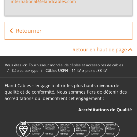
unipolaire
international@elandcables.com
de 33 kV
Câbles
UKPN -
Retourner
D120120BK000
1
500mm
unipolaire
de 33 kV
Retour en haut de page
Câbles
UKPN -
D120121BK000
1
630mm
Vous êtes ici:
Fournisseur mondial de câbles et accessoires de câbles
unipolaire
Câbles par type
Câbles UKPN – 11 kV triplex et 33 kV
de 33 kV
Eland Cables s'engage à offrir les plus hauts niveaux de
qualité et de conformité. Nous sommes fiers de détenir des
accréditations qui démontrent cet engagement :
Accréditations de Qualité