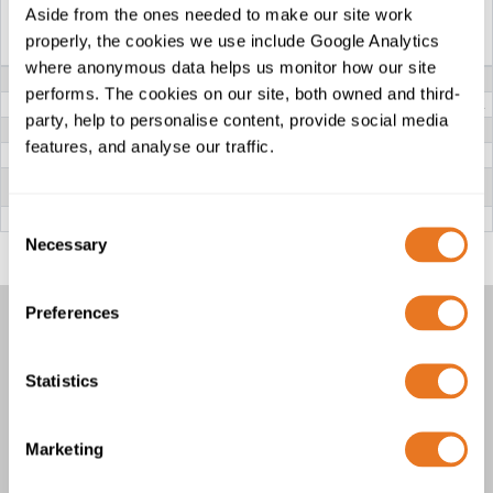
Aside from the ones needed to make our site work
CÂBLES UKPN -
CÂBLES UKPN –
properly, the cookies we use include Google Analytics
UNIPOLAIRE...
UNIPOLAIRE...
where anonymous data helps us monitor how our site
TENSION NOMINALE
6,35/11 kV
19/33 kV
performs. The cookies on our site, both owned and third-
CONDUCTEUR
Aluminium massif de classe 1 ou toronné de classe 2
party, help to personalise content, provide social media
ISOLATION
XLPE (polyéthylène réticulé)
features, and analyse our traffic.
ÉCRAN
Fils en aluminium
SÉPARATEUR
Ruban d'attache
Ruban hydrogonflant en
spirale ouverte
GAINE EXTÉRIEURE
PE-MD (polyéthylène moyenne densité)
Consent
Necessary
Selection
Preferences
CÂBLES UKPN – 11 KV TRIPLEX ET
33 KV
Statistics
2 Produits
Marketing