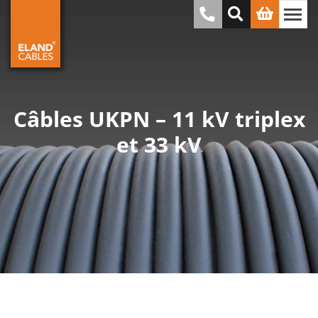
Câbles UKPN – 11 kV triplex
et 33 kV