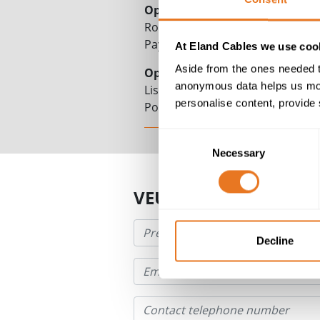
Opérations au Benelux
Rotterdam, 3224
Pays-Bas
At Eland Cables we use cook
Aside from the ones needed t
Opérations Ibériques
anonymous data helps us moni
Lisbonne
personalise content, provide 
Portugal
Consent
Necessary
Selection
VEUILLEZ UTILISER L
Decline