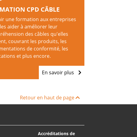
MATION CPD CÂBLE
ir une formation aux entreprises
les aider à améliorer leur
éhension des câbles qu'elles
ent, couvrant les produits, les
mentations de conformité, les
cations et plus encore.
En savoir plus
Retour en haut de page
Accréditations de