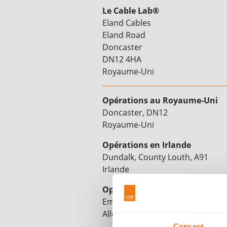
Le Cable Lab®
Eland Cables
Eland Road
Doncaster
DN12 4HA
Royaume-Uni
Opérations au Royaume-Uni
Doncaster, DN12
Royaume-Uni
Opérations en Irlande
Dundalk, County Louth, A91
Irlande
Opérations en Allemagne
Emmerich am Rhein, 46446
Allemagne
Consent