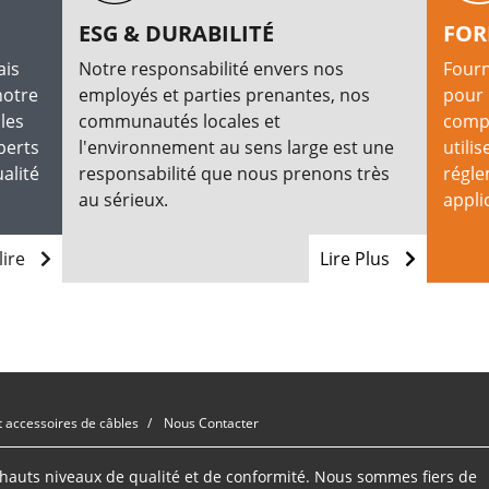
ESG & DURABILITÉ
FOR
ais
Notre responsabilité envers nos
Fourn
notre
employés et parties prenantes, nos
pour 
les
communautés locales et
compr
perts
l'environnement au sens large est une
utilis
alité
responsabilité que nous prenons très
régle
au sérieux.
appli
lire
Lire Plus
t accessoires de câbles
Nous Contacter
s hauts niveaux de qualité et de conformité. Nous sommes fiers de