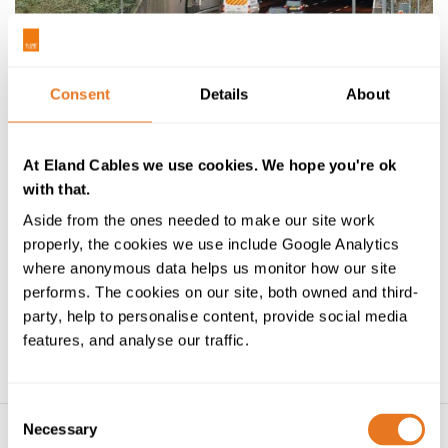
Consent
Details
About
COSTAIN
At Eland Cables we use cookies. We hope you're ok
with that.
EMPLACEMENT:
Royaume-Uni
Aside from the ones needed to make our site work
PORTÉE DE PROJET:
Installation de caméras de surveillance à
l’intérieur du tunnel de Saltash sur l’A38, dans la région de
properly, the cookies we use include Google Analytics
Cornouailles.
where anonymous data helps us monitor how our site
performs. The cookies on our site, both owned and third-
party, help to personalise content, provide social media
features, and analyse our traffic.
En savoir plus
Consent
Necessary
Selection