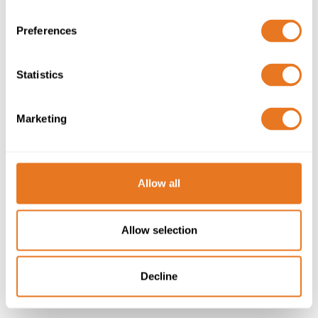
Preferences
Statistics
Marketing
CLIENT CONFIDENTIEL
Allow all
EMPLACEMENT:
Irlande
Allow selection
PORTÉE DE PROJET:
Besoin urgent d’un grand volume de
câbles d’alimentation basse tension pour un projet de
construction de centre de données à très grande échelle à
Dublin.
Decline