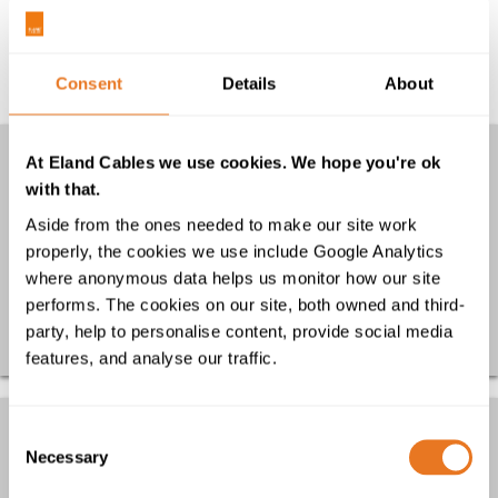
entre los conductores y el agua en la que se sumerge
el cable para comprobar que sigue proporcionando la
continuidad eléctrica y que ofrece las prestaciones
Consent
Details
About
requeridas.
Otras Pruebas
At Eland Cables we use cookies. We hope you're ok
with that.
Prueba de inmersión en aceite de cables
Aside from the ones needed to make our site work
Prueba de estabilidad térmica de cables
properly, the cookies we use include Google Analytics
Prueba de dureza Shore A de cables
where anonymous data helps us monitor how our site
performs. The cookies on our site, both owned and third-
Volver
party, help to personalise content, provide social media
features, and analyse our traffic.
¿Necesita ayuda?
Consent
Necessary
Selection