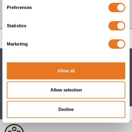
+44 20 7241 8740
Preferences
international@elandcables.com
Statistics
Marketing
Allow all
CALCULADORA DE CABLES
Con nuestra calculadora puede determinar la cantidad
Allow selection
de cable de baja tensión según los estándares BS e IEC.
Decline
Cable Calculator