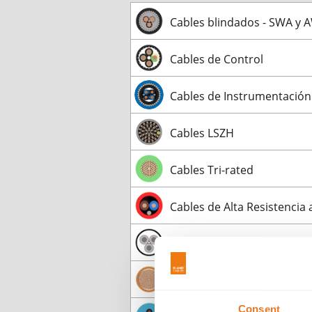
Cables blindados - SWA y 
Cables de Control
Cables de Instrumentación
Cables LSZH
Cables Tri-rated
Cables de Alta Resistencia 
Cables para aerogenerado
Cable de almacenamiento d
Consent