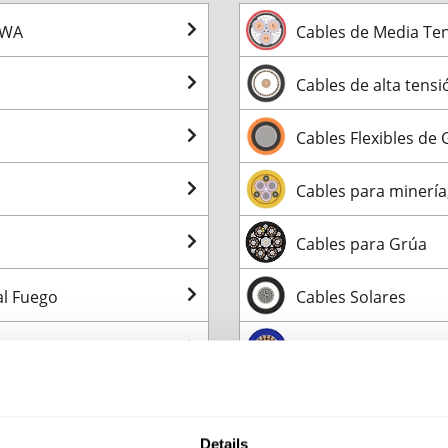
AWA
Cables de Media Te
Cables de alta tensi
Cables Flexibles de
Cables para minería
Cables para Grúa
al Fuego
Cables Solares
res
Cables para automo
e batería
Details