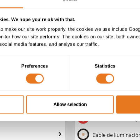
bombeo
Cables para cableado
Cables de red de ene
ies. We hope you're ok with that.
o make our site work properly, the cookies we use include Goog
Cable Industrial
tor how our site performs. The cookies on our site, both owned 
social media features, and analyse our traffic.
Cables Belden y Alt
Preferences
Statistics
 - Señalización
Cables para Metro y
. Líneas aéreas
Cables para Metro y
. - Metro
Cables para Metro y 
Allow selection
Cables de alta temp
Cable de iluminaci