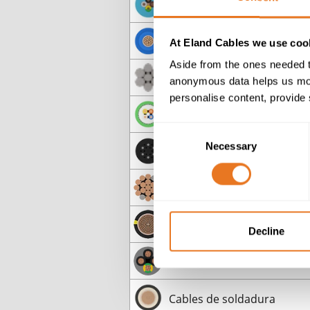
Cables sumergibles y de 
Cables de PVC
At Eland Cables we use cook
Aside from the ones needed t
Líneas aéreas
anonymous data helps us moni
personalise content, provide 
Cables de BUS
Consent
Necessary
Selection
Cables para Metro y Ferroc.
Cables para Metro y Ferroc
Cables para metro y ferroc
Decline
Cables Veriflex
Cables de soldadura