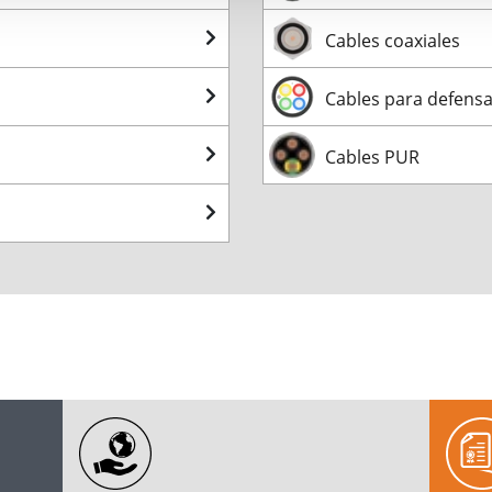
Cables coaxiales
Cables para defens
Cables PUR