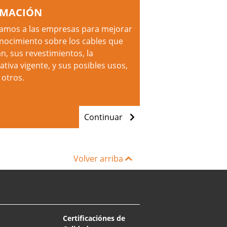
MACIÓN
mos a las empresas para mejorar
nocimiento sobre los cables que
zan, sus revestimientos, la
tiva vigente, y sus posibles usos,
 otros.
Continuar
Volver arriba
Certificaciónes de