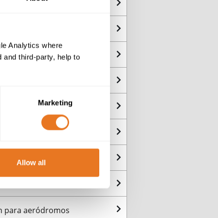
 fijo
rgía y de distribución local
le Analytics where
and third-party, help to
ernativos
Marketing
 Ferroc. - Alimentación
 Ferroc. - Telecom
Ferroc. - Material rodante
Allow all
eratura
ón para aeródromos