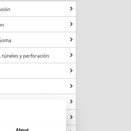
nsión
ón
 Goma
, túneles y perforación
ción VE
Cableado de Barcos y para Plataformas Marinas
About