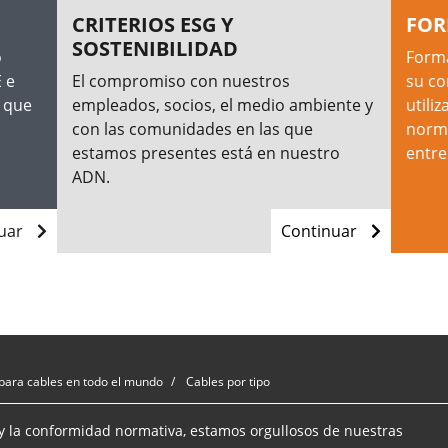
CRITERIOS ESG Y
FOR
SOSTENIBILIDAD
o
Forma
 e
El compromiso con nuestros
su co
 que
empleados, socios, el medio ambiente y
utili
con las comunidades en las que
norma
estamos presentes está en nuestro
entre
ADN.
nuar
Continuar
para cables en todo el mundo
Cables por tipo
y la conformidad normativa, estamos orgullosos de nuestras