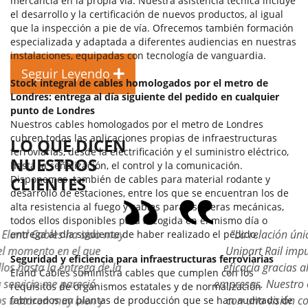
mercancía en la propia vía. Nuestra asistencia técnica incluye
el desarrollo y la certificación de nuevos productos, al igual
que la inspección a pie de vía. Ofrecemos también formación
especializada y adaptada a diferentes audiencias en nuestras
instalaciones, equipadas con tecnología de vanguardia.
Seguir Leyendo
Stock integral de cables homologados por el metro de
Londres: entrega al día siguiente del pedido en cualquier
punto de Londres
Nuestros cables homologados por el metro de Londres
cubren todas las aplicaciones propias de infraestructuras
LO QUE DICEN
ferroviarias, desde la electrificación y el suministro eléctrico,
NUESTROS
hasta la señalización, el control y la comunicación.
Disponemos también de cables para material rodante y
CLIENTES
desarrollo de estaciones, entre los que se encuentran los de
alta resistencia al fuego y cables para escaleras mecánicas,
todos ellos disponibles para recogida en el mismo día o
"La relación única entre Eland Cables y
entrega al día siguiente de haber realizado el pedido.
Unipart Rail impulsa la colaboración y la
Seguridad y eficiencia para infraestructuras ferroviarias
eficacia gracias al compromiso de ambas
Eland Cables suministra cables que cumplen con los
empresas. Nuestro objetivo es trabajar juntos
requisitos de organismos estatales y de normalización
con una visión compartida, alentando la
fabricados en plantas de producción que se han auditado de