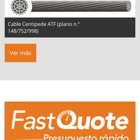
Cable Centipede ATF (plano n.º
148/752/998)
Ver más