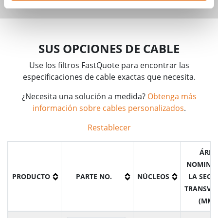
SUS OPCIONES DE CABLE
Use los filtros FastQuote para encontrar las
especificaciones de cable exactas que necesita.
¿Necesita una solución a medida?
Obtenga más
información sobre cables personalizados
.
Restablecer
ÁREA
NOMINAL
PRODUCTO
PARTE NO.
NÚCLEOS
LA SECC
TRANSVE
(MM²