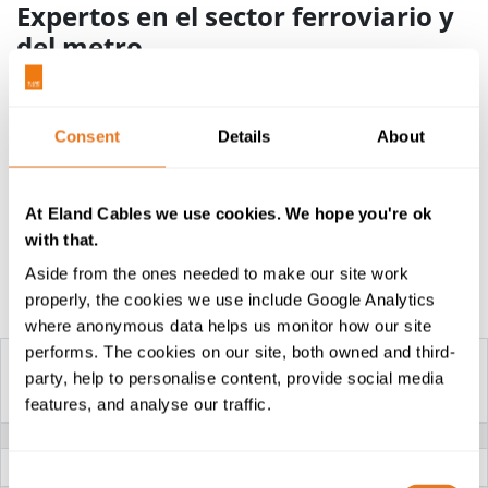
Expertos en el sector ferroviario y
del metro
Si desea recibir más información sobre las soluciones
innovadoras que ofrecemos para el sector ferroviario
incluyendo nuestros
cables de material rodante
Consent
Details
About
ferroviario de LUL
, póngase en contacto con nuestros
especialistas ferroviarios o visite la sección de
ferrocarril y metro
en nuestro sitio web.
At Eland Cables we use cookies. We hope you're ok
with that.
Aside from the ones needed to make our site work
Tabla de construcción
properly, the cookies we use include Google Analytics
where anonymous data helps us monitor how our site
performs. The cookies on our site, both owned and third-
party, help to personalise content, provide social media
CABLE SE0260
features, and analyse our traffic.
TENSIÓN NOMINAL
0.6/1kV
CONDUCTOR
Cobre Trenzado Plano o Estañado
(Clase 2)
Consent