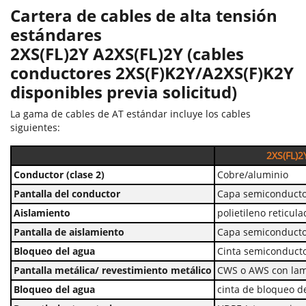
Cartera de cables de alta tensión
estándares
2XS(FL)2Y A2XS(FL)2Y (cables
conductores 2XS(F)K2Y/A2XS(F)K2Y
disponibles previa solicitud)
La gama de cables de AT estándar incluye los cables
siguientes:
2XS(FL)2
Conductor (clase 2)
Cobre/aluminio
Pantalla del conductor
Capa semiconductor
Aislamiento
polietileno reticula
Pantalla de aislamiento
Capa semiconductor
Bloqueo del agua
Cinta semiconduct
Pantalla metálica/ revestimiento metálico
CWS o AWS con lam
Bloqueo del agua
cinta de bloqueo d