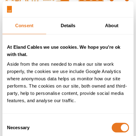
Consent
Details
About
No cabe duda de que las ventas de vehículos eléctricos
(VE) van en aumento. Pero ¿podría este aumento ser
At Eland Cables we use cookies. We hope you're ok
más pronunciado y rápido si en un futuro próximo se
with that.
resolvieran o abordaran los obstáculos que impiden la
adopción masiva de la e-Movilidad? He aquí nuestra
Aside from the ones needed to make our site work
infografía de los cinco principales obstáculos según el
properly, the cookies we use include Google Analytics
«EV100 Progress and Insight Report».
where anonymous data helps us monitor how our site
performs. The cookies on our site, both owned and third-
A pesar de la creciente infraestructura de recarga en
party, help to personalise content, provide social media
todo el mundo, con empresas como Shell que prevén
features, and analyse our traffic.
operar más de
500 000 puntos de recarga
para 2025,
las dudas sobre la autonomía siguen estando en la
mente de muchos. Esto afecta a la forma de actuar
Consent
tanto de particulares como de empresas, que deben
Necessary
Selection
tener en cuenta los aspectos prácticos de la recarga y