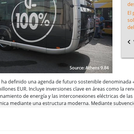
de
El
so
del
a ha definido una agenda de futuro sostenible denominada 
llones EUR. Incluye inversiones clave en áreas como la reno
enamiento de energía y las interconexiones eléctricas de las 
nica mediante una estructura moderna. Mediante subvencio
 vehículos eléctricos
de acceso público.
s eléctricos estarán ubicados inicialmente en zonas donde 
ntes, y en zonas de interés nacional, como las carreteras 