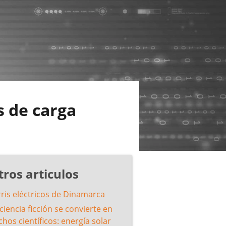
s de carga
tros articulos
rris eléctricos de Dinamarca
ciencia ficción se convierte en
hos científicos: energía solar