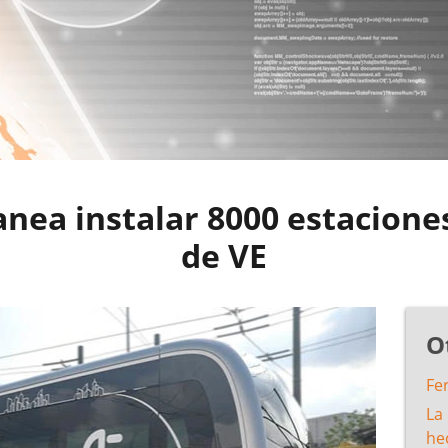
anea instalar 8000 estacione
de VE
O
Fe
La 
hec