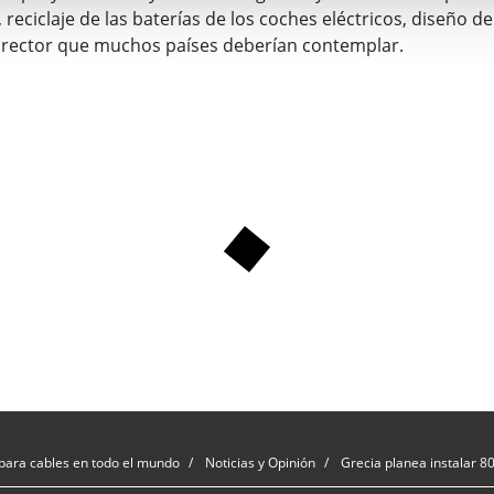
, reciclaje de las baterías de los coches eléctricos, diseño d
n rector que muchos países deberían contemplar.
para cables en todo el mundo
Noticias y Opinión
Grecia planea instalar 8