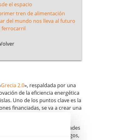
sde el espacio
 primer tren de alimentación
lar del mundo nos lleva al futuro
 ferrocarril
Volver
«
Grecia 2.0
», respaldada por una
vación de la eficiencia energética
islas. Uno de los puntos clave es la
nes financiadas, se va a crear una
hay más tráfico, como las ciudades
donde se prevén viajes más largos,