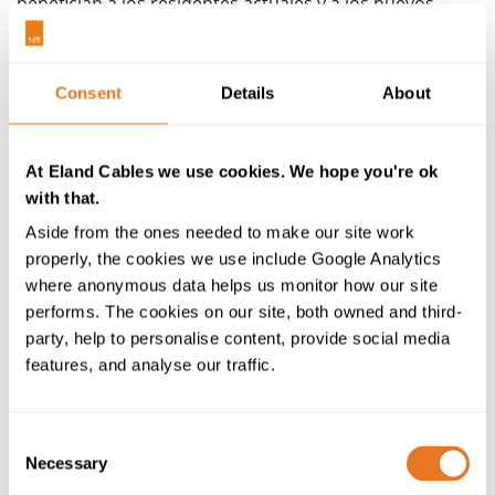
benefician a los residentes actuales y a los nuevos.
Pensando en el futuro, construir viviendas de más
calidad y respetuosas con el medio ambiente tiene un
Consent
Details
About
papel importante en apoyar la economía a medida que
el país se recupere del impacto del coronavirus».
Desde 2010, se han construido más de 1,8 millones de
At Eland Cables we use cookies. We hope you're ok
viviendas en Inglaterra, a las que el gobierno ha
with that.
destinado 3900 millones GBP a través del Fondo de
Aside from the ones needed to make our site work
Infraestructura de Vivienda. En el último análisis de
properly, the cookies we use include Google Analytics
gastos, el gobierno anunció una inversión adicional de
where anonymous data helps us monitor how our site
20 000 millones GBP en vivienda, que incluye
performs. The cookies on our site, both owned and third-
7100 millones GBP para el
Fondo Nacional de
party, help to personalise content, provide social media
Construcción de Viviendas
. El gobierno afirma que el
features, and analyse our traffic.
fondo desbloqueará 860 000 viviendas nuevas. El
análisis de gastos también incluía 12 millones GBP de
recursos para el avance de los cambios en el sistema
Consent
de planificación. En total, el Ministerio de Vivienda,
Necessary
Selection
Comunidades y Gobiernos Locales recibirá casi 10 000