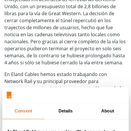
Unido, con un presupuesto total de 2,8 billones de
libras para la vía de Great Western. La decisión de
cerrar completamente el túnel repercutió en los
trayectos de millones de usuarios, hecho que fue
noticia en las cadenas televisivas tanto locales como
nacionales.
Pero gracias al cierre completo de la vía los
operarios pudieron terminar el proyecto en solo seis
semanas, de lo contrario se hubiese prolongado hasta
4 años si sólo se hubiese cerrado la vía entre semana.
En Eland Cables hemos estado trabajando con
Network Rail y su principal proveedor para
prepararnos para este intenso proyecto. Hemos dado
asistencia al proyecto desde el principio, guiando y
aconsejando sobre el cable de línea aérea más
adecuado, qué accesorios eran los más apropiados y
Consent
Details
About
cuáles eran los requisitos de la instalación.
Para la preparación de la instalación del cable, fueron