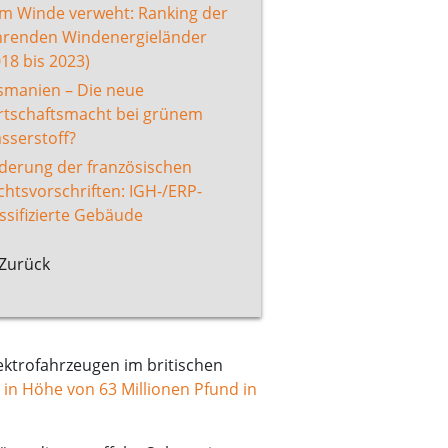
m Winde verweht: Ranking der
hrenden Windenergieländer
018 bis 2023)
smanien – Die neue
rtschaftsmacht bei grünem
sserstoff?
derung der französischen
chtsvorschriften: IGH-/ERP-
assifizierte Gebäude
Zurück
ektrofahrzeugen im britischen
n in Höhe von 63 Millionen Pfund in