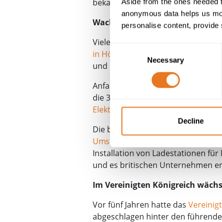
bekannten Hauptstraßennetz.
Aside from the ones needed t
anonymous data helps us moni
Wachstum der Elektrofahrzeugfl
personalise content, provide 
Viele Branchen haben bereits die V
Consent
in Höhe von 8 Millionen Pfund dara
Necessary
Selection
und Ladeinfrastruktur für mehr als
Anfang des Jahres
gab die BT
die b
die 3500 Fahrzeuge umfasst und der
Elektrofahrzeugen seit Mai in ihrer 
Decline
Die britischen Elektrofahrzeugflo
Umstellung auf umweltfreundliche 
Installation von Ladestationen fü
und es britischen Unternehmen er
Im Vereinigten Königreich wächs
Vor fünf Jahren hatte das
Vereinig
abgeschlagen hinter den führende