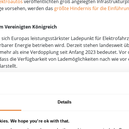
ektroautos
veröffentlichten groß angelegten Infrastrukturpl
uge vorsehen, werden das
größte Hindernis für die Einführu
 Vereinigten Königreich
 sich Europas leistungsstärkster Ladepunkt für Elektrofahr
erbarer Energie betrieben wird. Derzeit stehen landesweit üb
 mehr als eine Verdopplung seit Anfang 2023 bedeutet. Vor
dass die Verfügbarkeit von Lademöglichkeiten nach wie vor e
rstellt.
chtlich der Abhängigkeit von der Infrastruktur für Elektro
 und nennen als Gründe dafür eine lückenhafte Verteilung,
destationen für Elektrofahrzeuge entscheidend, da Fahrer d
fügbar sind, wenn sie ankommen — ohne diese Sicherheit s
Details
as die Einführung von Elektrofahrzeugen erschwert.
ragen, hat die britische Regierung
400 Millionen Pfund in
ies. We hope you're ok with that.
tur zu verbessern, insbesondere für Langstreckenfahrten 