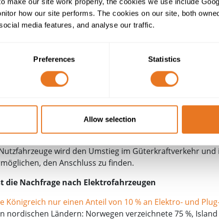
o make our site work properly, the cookies we use include Goog
tor how our site performs. The cookies on our site, both owned 
otte
social media features, and analyse our traffic.
orteile einer Elektroflotte erkannt.
Der NHS England wird si
n beteiligen,
um Krankenwagen und medizinische Flotten au
Preferences
Statistics
 200 Standorte bereitzustellen.
isher größte Bestellung einer Flotte von Elektrofahrzeugen 
en Gesamtzahl damit auf fast 8000 steigt. Dicht gefolgt vo
Lieferflotte.
Allow selection
tten hinken hinter den Giganten Walmart, Amazon und Pepsi
Transportmittel anführen
. Die staatliche Förderung in Höhe 
r Nutzfahrzeuge wird den Umstieg im Güterkraftverkehr und
möglichen, den Anschluss zu finden.
t die Nachfrage nach Elektrofahrzeugen
te Königreich nur einen Anteil von 10 % an Elektro- und Plu
n nordischen Ländern: Norwegen verzeichnete 75 %, Islan