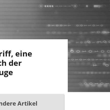
iff, eine
ch der
euge
ndere Artikel