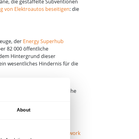
äne, die gestaffelte Subventionen
ng von Elektroautos beseitigen
: die
zeuge, der
Energy Superhub
er 82 000 öffentliche
 dem Hintergrund dieser
in wesentliches Hindernis für die
fahrzeuge, insbesondere für
 unzuverlässige Systeme und hohe
arauf vertrauen müssen, dass
teigen Reichweitenangst und
About
 dem
Haushaltsplan 2025
auf dem als
Strategic Road Network