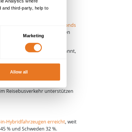
le Analytics where
and third-party, help to
ch mit einem Nachhaltigkeitsfonds
f Elektrofahrzeuge umzustellen
Marketing
im Vereinigten Königreich bekannt,
n Royal Mail mit
7000
Allow all
Co hinterher, die
weltweit die
von 30 Millionen Pfund für die
 im Reisebusverkehr unterstützen
g-in-Hybridfahrzeugen erreicht
, weit
d 45 % und Schweden 32 %.