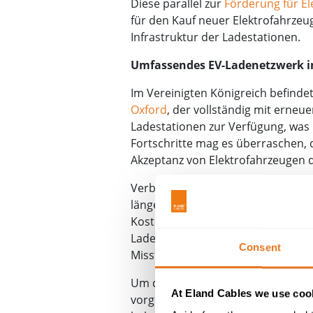
Diese parallel zur
Förderung für El
für den Kauf neuer Elektrofahrze
Infrastruktur der Ladestationen.
Umfassendes EV-Ladenetzwerk im
Im Vereinigten Königreich befindet
Oxford
, der vollständig mit erneu
Ladestationen zur Verfügung, was
Fortschritte mag es überraschen, 
Akzeptanz von Elektrofahrzeugen da
Verbraucher äußern Bedenken hinsi
längere oder ländlichere Fahrten,
Kosten. Zuverlässigkeit ist für La
Ladesäulen funktionieren und ver
Consent
Misstrauen gegenüber dem Netz, w
Um diesen Bedenken Rechnung zu t
At Eland Cables we use cook
vorgesehen, um die Ladeinfrastruk