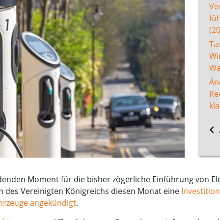
Vo
fü
(2
Ta
Wi
Wa
Än
Re
kl
enden Moment für die bisher zögerliche Einführung von El
m des Vereinigten Königreichs diesen Monat eine
Investitio
fahrzeuge angekündigt
.