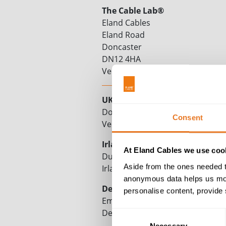
The Cable Lab®
Eland Cables
Eland Road
Doncaster
DN12 4HA
Vereinigtes Königreich
UK-Operationen
Doncaster, DN12
Consent
Vereinigtes Königreich
Irland-Operationen
At Eland Cables we use cook
Dundalk, County Louth, A91
Aside from the ones needed t
Irland
anonymous data helps us moni
Deutschland-Operationen
personalise content, provide 
Emmerich am Rhein, 46446
Deutschland
Consent
Necessary