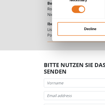
Selection
Benelux-Operationen
Rotterdam, 3224
Niederlande
Iberische Operationen
Decline
Lissabon
Portugal
BITTE NUTZEN SIE D
SENDEN