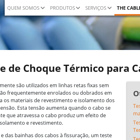
QUEM SOMOS
PRODUTOS
SERVIÇOS
THE CABL
te de Choque Térmico para C
mente são utilizados em linhas retas fixas sem
O
 são frequentemente enrolados ou dobrados em
ta os materiais de revestimento e isolamento dos
Te
tensão. Esta tensão aumenta quando o cabo se
ma
nte que atravessa o cabo produz um efeito de
Te
isolamento e revestimento.
Te
 e das bainhas dos cabos à fissuração, um teste
Te