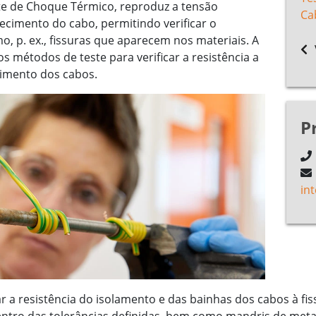
e de Choque Térmico, reproduz a tensão
Ca
cimento do cabo, permitindo verificar o
, p. ex., fissuras que aparecem nos materiais. A
s métodos de teste para verificar a resistência a
timento dos cabos.
P
in
 a resistência do isolamento e das bainhas dos cabos à fi
ntro das tolerâncias definidas, bem como mandris de met