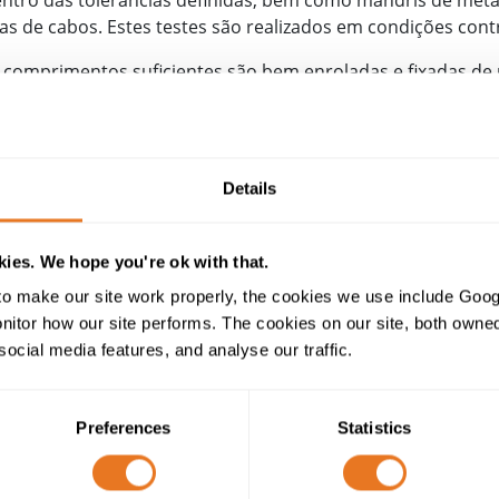
ras de cabos. Estes testes são realizados em condições con
comprimentos suficientes são bem enroladas e fixadas de
mandril e o número de voltas que a amostra deve ser enro
cabo sob teste. As amostras são, então, colocadas no forno
tiva norma (tipicamente 150°C durante 60 minutos).
Details
ies. We hope you're ok with that.
o make our site work properly, the cookies we use include Goog
tor how our site performs. The cookies on our site, both owned 
social media features, and analyse our traffic.
Preferences
Statistics