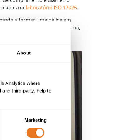
troladas no
laboratório ISO 17025
.
 modo a formar uma hélice em
lada são determinados pela norma,
 que foi regulado para a
About
le Analytics where
and third-party, help to
Marketing