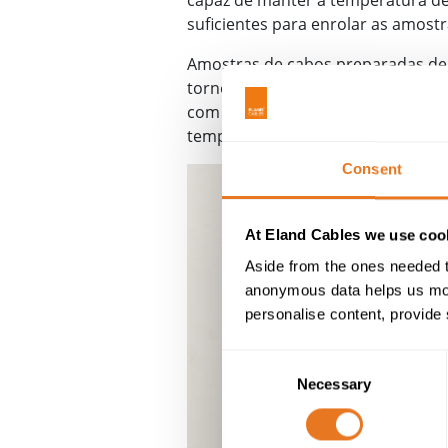
suficientes para enrolar as amost
Amostras de cabos preparadas de 
torno do mandril. O diâmetro do 
com base no diâmetro exterior do 
temperatura determinada na respe
Consent
At Eland Cables we use cook
Aside from the ones needed t
anonymous data helps us moni
personalise content, provide 
Consent
Necessary
Selection