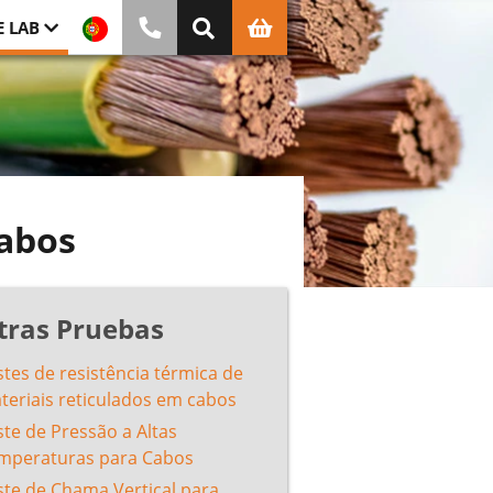
E LAB
abos
tras Pruebas
stes de resistência térmica de
teriais reticulados em cabos
ste de Pressão a Altas
mperaturas para Cabos
ste de Chama Vertical para