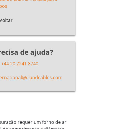
bos
Voltar
recisa de ajuda?
+44 20 7241 8740
ternational@elandcables.com
ssuração requer um forno de ar
al de comprimento e diâmetro