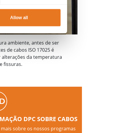
Allow all
ura ambiente, antes de ser
tes de cabos
ISO 17025 é
r alterações da temperatura
e fissuras.
MAÇÃO DPC SOBRE CABOS
 mais sobre os nossos programas