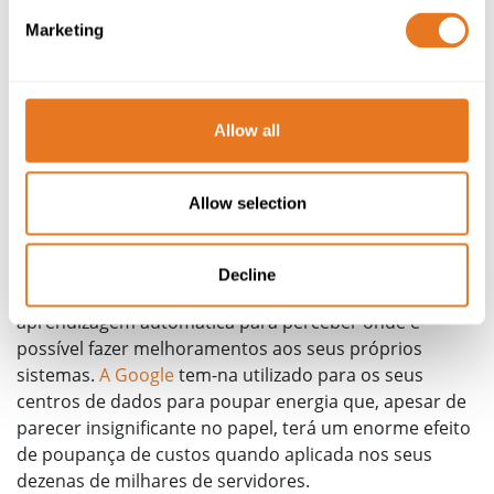
mas, ao contrário do cérbero humano, usam
Marketing
quantidades extremamente grandes de eletricidade.
À medida que mais e mais fabricantes exigem o uso de
centros de dados de alto nível para alimentar as suas
Allow all
necessidades de dados de aprendizagem automática,
ter acesso a energia fiável será fundamental para os
centros de dados no futuro. A capacidade de fornecer
Allow selection
infraestruturas de energia fiáveis irá melhorar
dramaticamente o desempenho e permitir que os
fabricantes processem mais dados. A boa notícia é que
Decline
os centros de dados também podem utilizar a
aprendizagem automática para perceber onde é
possível fazer melhoramentos aos seus próprios
sistemas.
A Google
tem-na utilizado para os seus
centros de dados para poupar energia que, apesar de
parecer insignificante no papel, terá um enorme efeito
de poupança de custos quando aplicada nos seus
dezenas de milhares de servidores.