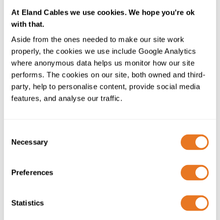
está a fazer a diferença para os fabricantes
At Eland Cables we use cookies. We hope you're ok
aeroespaciais, de defesa, industriais e de alta
with that.
tecnologia hoje. Os fabricantes são capazes de tirar
Aside from the ones needed to make our site work
mais proveito da sua capacidade produtiva e utilizar a
properly, the cookies we use include Google Analytics
aprendizagem automática para ajudar a otimizar a
where anonymous data helps us monitor how our site
melhor combinação possível de máquinas, pessoal e
performs. The cookies on our site, both owned and third-
fornecedores.
party, help to personalise content, provide social media
Tudo isso parece entusiasmante, mas a explosão da
features, and analyse our traffic.
aprendizagem automática levou à necessidade de
infraestrutura informática especializada
que pudesse
lidar com o volume de trabalho. Estes computadores
Consent
Necessary
são semelhantes aos sistemas de computação de alto
Selection
desempenho (HPC) utilizados pelos cientistas, exigindo
dos centros de dados energia, armazenamento na
Preferences
"cloud" e capacidade de refrigeração. As unidades de
processamento gráfico (GPU), por exemplo, são um
dos componentes que fazem com que os sistemas HPC
Statistics
funcionem. São, essencialmente, neurónios virtuais,