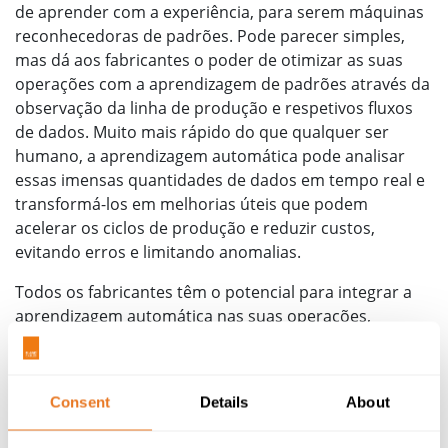
de aprender com a experiência, para serem máquinas
reconhecedoras de padrões. Pode parecer simples,
mas dá aos fabricantes o poder de otimizar as suas
operações com a aprendizagem de padrões através da
observação da linha de produção e respetivos fluxos
de dados. Muito mais rápido do que qualquer ser
humano, a aprendizagem automática pode analisar
essas imensas quantidades de dados em tempo real e
transformá-los em melhorias úteis que podem
acelerar os ciclos de produção e reduzir custos,
evitando erros e limitando anomalias.
Todos os fabricantes têm o potencial para integrar a
aprendizagem automática nas suas operações,
permitindo-lhes obter informações preditivas sobre a
produção e, assim, tornarem-se mais competitivos.
Para um setor que depende da eficiência e da
Consent
Details
About
otimização, isso é muito importante. O
aumento nos
rendimentos
da produção
através da otimização já