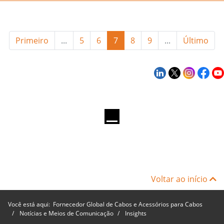
Primeiro
...
5
6
7
8
9
...
Último
Voltar ao início
Você está aqui:
Fornecedor Global de Cabos e Acessórios para Cabos
Notícias e Meios de Comunicação
Insights