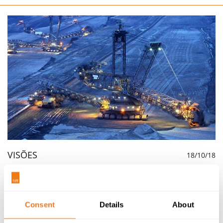
VISÕES
18/10/18
UTILIZAR A APRENDIZAGEM AUTOMÁTICA NO SETOR
MINEIRO PARA GANHAR VANTAGEM NA
EXPLORAÇÃO
Consent
Details
About
O setor mineiro está permanentemente à procura de
soluções para melhorar a eficiência e a produtividade