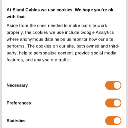
dos seus processos. O nosso apetite por novas
At Eland Cables we use cookies. We hope you're ok
tecnologias requer, frequentemente,...
with that.
Mais
Aside from the ones needed to make our site work
properly, the cookies we use include Google Analytics
where anonymous data helps us monitor how our site
performs. The cookies on our site, both owned and third-
party, help to personalise content, provide social media
features, and analyse our traffic.
Consent
Necessary
Selection
Preferences
Statistics
VISÕES
08/10/18