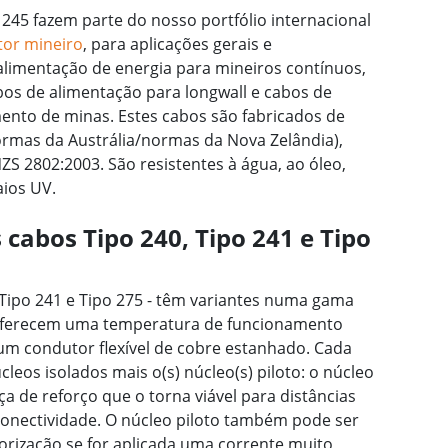
 245 fazem parte do nosso portfólio internacional
tor mineiro
, para aplicações gerais e
alimentação de energia para mineiros contínuos,
os de alimentação para longwall e cabos de
ento de minas. Estes cabos são fabricados de
rmas da Austrália/normas da Nova Zelândia),
ZS 2802:2003. São resistentes à água, ao óleo,
aios UV.
cabos Tipo 240, Tipo 241 e Tipo
, Tipo 241 e Tipo 275 - têm variantes numa gama
e oferecem uma temperatura de funcionamento
um condutor flexível de cobre estanhado. Cada
eos isolados mais o(s) núcleo(s) piloto: o núcleo
a de reforço que o torna viável para distâncias
onectividade. O núcleo piloto também pode ser
orização se for aplicada uma corrente muito