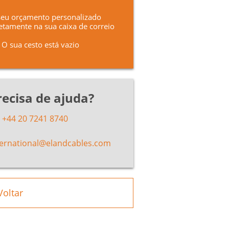
seu orçamento personalizado
etamente na sua caixa de correio
O sua cesto está vazio
recisa de ajuda?
+44 20 7241 8740
ternational@elandcables.com
Voltar