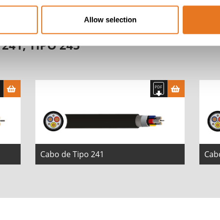
Allow selection
 241, TIPO 245
Cabo de Tipo 241
Cab