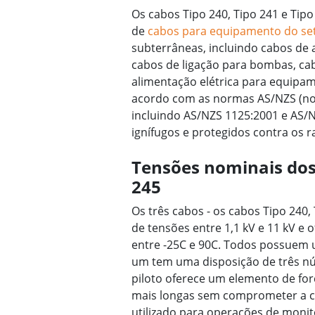
Os cabos Tipo 240, Tipo 241 e Tipo
de
cabos para equipamento do se
subterrâneas, incluindo cabos de 
cabos de ligação para bombas, cab
alimentação elétrica para equipam
acordo com as normas AS/NZS (no
incluindo AS/NZS 1125:2001 e AS/N
ignífugos e protegidos contra os r
Tensões nominais dos 
245
Os três cabos - os cabos Tipo 240
de tensões entre 1,1 kV e 11 kV 
entre -25C e 90C. Todos possuem 
um tem uma disposição de três núcl
piloto oferece um elemento de forç
mais longas sem comprometer a c
utilizado para operações de monit