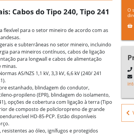
ais: Cabos do Tipo 240, Tipo 241
O 
dir
a flexível para o setor mineiro de acordo com as
landesas.
 gerais e subterrâneas no setor mineiro, incluindo
gia para mineiros contínuos, cabos de ligação
P
ntação para longwall e cabos de alimentação
e minas.
 Normas AS/NZS 1,1 kV, 3,3 kV, 6,6 kV (240/ 241
1).
in
obre estanhado, blindagem do condutor,
ileno-propileno (EPR), blindagem do isolamento,
41), opções de cobertura com ligação à terra (Tipo
erior de composto de policloropreno de grande
oendurecível HD-85-PCP. Estão disponíveis
rço.
, resistentes ao óleo, ignífugos e protegidos