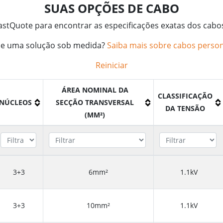
SUAS OPÇÕES DE CABO
FastQuote para encontrar as especificações exatas dos cabo
de uma solução sob medida?
Saiba mais sobre cabos person
Reiniciar
ÁREA NOMINAL DA
CLASSIFICAÇÃO
NÚCLEOS
SECÇÃO TRANSVERSAL
DA TENSÃO
(MM²)
3+3
6mm²
1.1kV
3+3
10mm²
1.1kV