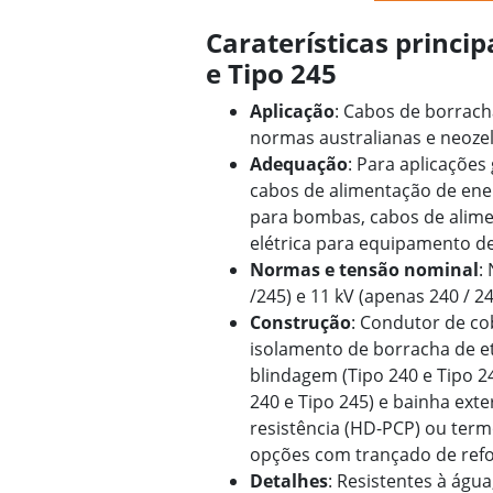
Caraterísticas princip
e Tipo 245
Aplicação
: Cabos de borrach
normas australianas e neoze
Adequação
: Para aplicações
cabos de alimentação de ener
para bombas, cabos de alime
elétrica para equipamento d
Normas e tensão nominal
:
/245) e 11 kV (apenas 240 / 24
Construção
: Condutor de c
isolamento de borracha de et
blindagem (Tipo 240 e Tipo 2
240 e Tipo 245) e bainha ext
resistência (HD-PCP) ou term
opções com trançado de refo
Detalhes
: Resistentes à água