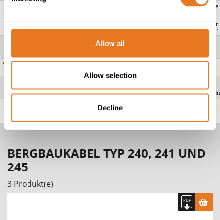
BAUGRUPPE
Drei abgeschirmte Adern
Drei abgeschirmte
mit 3 Pilotadern in
Phasen mit 3
Trennmaterial
Erdungsadern in
Trennmaterial mit
zentraler Pilotader
INNERE UMMANTELUNG
Halbleitendes
Allow all
duroplastisches
Verbundmaterial
VERSTÄRKUNGSGEFLECHT
Polyamidgarne
Allow selection
ÄUßERE UMMANTELUNG
HD-PCP (Hochleistungs-
HD-85-PCP
Polychloropren)
Thermosetting
compound - Heavy du
Decline
BERGBAUKABEL TYP 240, 241 UND
245
3 Produkt(e)