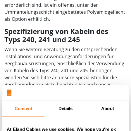
erforderlich sind, ist ein offenes, unter der
Ummantelungsschicht eingebettetes Polyamidgeflecht
als Option erhältlich.
Spezifizierung von Kabeln des
Typs 240, 241 und 245
Wenn Sie weitere Beratung zu den entsprechenden
Installations- und Anwendungsanforderungen für
Bergbauausrüstungen, einschließlich der Verwendung
von Kabeln des Typs 240, 241 und 245, benötigen,
wenden Sie sich bitte an unsere Spezialisten für die
Bergbauindustrie. Bitte beachten Sie auch unser
breiteres Angebot an AS/NZS-genormten Stromkabeln
für den Bergbau, einschließlich
Typ 275
und
Typ 440/Typ 441
zur Unterstützung Ihrer
Consent
Details
About
Projektanforderungen.
At Eland Cables we use cookies. We hope you're ok