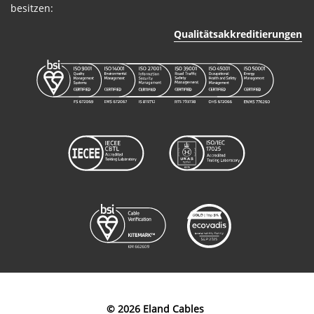
besitzen:
Flexibles
Bergbaukabel
C3C0103035BK
3+3
Qualitätsakkreditierungen
Typ 240
© 2026 Eland Cables