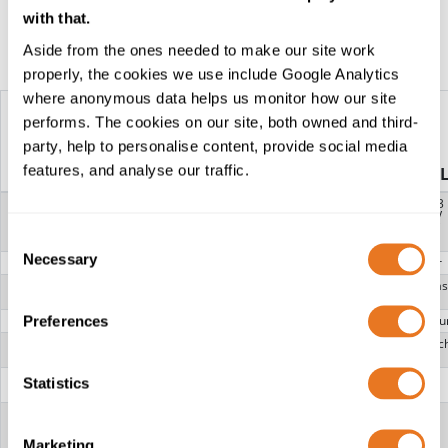
with that.
Aside from the ones needed to make our site work
Konstruktionstabelle
properly, the cookies we use include Google Analytics
where anonymous data helps us monitor how our site
performs. The cookies on our site, both owned and third-
party, help to personalise content, provide social media
FLEXIBLES
FLEXIBLES
features, and analyse our traffic.
BERGBAUKABEL...
BERGBAUKABEL.
SPANNUNG
1,1 kV (Typ 240.1) 3,3 kV
1,1 kV (Typ 241.1) 3,3
(Typ 240.3) 6,6 kV
(Typ 241.3) 6,6 kV
(Typ 240.6) 11 kV
(Typ 241.6) 11 kV
Consent
(Typ 240.11)
(Typ 241.11)
Necessary
Selection
LEITER
Verzinntes Kupfer
LEITERABSCHIRMUNG
Papiertrennung (1,1 kV) Halbleitendes duroplas
mehr)
Preferences
ISOLIERUNG
EPR (Ethylen-Propyleng
ISOLIERUNGS-
Synthetikband (1,1 kV) Halbleitendes duroplastisc
ABSCHIRMUNG
ABSCHIRMUNG
TCWB (Verzinntes Kupfer
Statistics
/ Polyamidgeflecht)
ERDUNGSÜBERZUG
Halbleitendes
duroplastisches
Verbundmaterial
Marketing