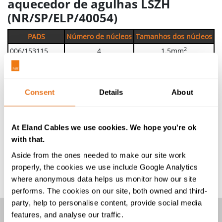
aquecedor de agulhas LSZH
(NR/SP/ELP/40054)
PADS
Número de núcleos
Tamanhos dos núcleos
2
006/153115
4
1.5mm
2
006/153116
4
2.5mm
2
006/153117
4
4mm
Consent
Details
About
2
006/153118
8
1.5mm
2
006/153119
8
2.5mm
2
006/153121
8
4mm
At Eland Cables we use cookies. We hope you're ok
2
006/153122
8
6mm
with that.
Estes
cabos do setor ferroviário
também são
2
006/153123
8
10mm
conhecidos como "cabos para aquecimento elétrico de
Aside from the ones needed to make our site work
2
006/153124
8
16mm
agulhas" ou "cabos de aquecimento de agulhas".
properly, the cookies we use include Google Analytics
where anonymous data helps us monitor how our site
performs. The cookies on our site, both owned and third-
party, help to personalise content, provide social media
features, and analyse our traffic.