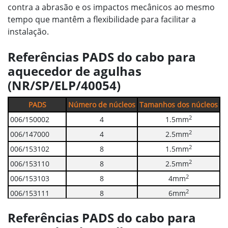
contra a abrasão e os impactos mecânicos ao mesmo
tempo que mantêm a flexibilidade para facilitar a
instalação.
Referências PADS do cabo para
aquecedor de agulhas
(NR/SP/ELP/40054)
PADS
Número de núcleos
Tamanhos dos núcleos
2
006/150002
4
1.5mm
2
006/147000
4
2.5mm
2
006/153102
8
1.5mm
2
006/153110
8
2.5mm
2
006/153103
8
4mm
2
006/153111
8
6mm
2
006/153112
8
10mm
Referências PADS do cabo para
2
006/153113
8
16mm