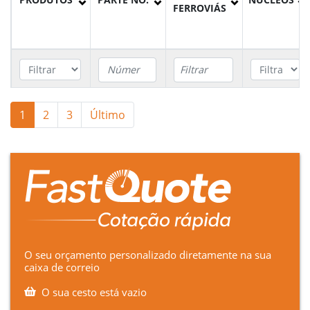
FERROVIÁS
Cabo para
1
2
3
Último
Aquecimento
de Agulhas
A5RPH04015
006/150002
4
NR-SP-ELP-
40045
Cabo para
Aquecimento
de Agulhas
A5RPH04025
006/147000
4
NR-SP-ELP-
O seu orçamento personalizado diretamente na sua
40045
caixa de correio
Cabo para
O sua cesto está vazio
Aquecimento