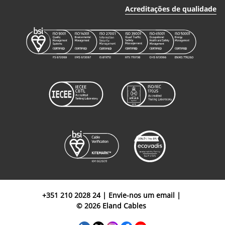
60502-1
A5N2XCH0216
2
16mm²
Acreditações de qualidade
XLPE CWS
FRNC
0.6/1kV
Cabo
N2XCH IEC
60502-1
A5N2XCH03015
3
1.5mm²
XLPE CWS
FRNC
0.6/1kV
Cabo
N2XCH IEC
60502-1
A5N2XCH03025
3
2.5mm²
XLPE CWS
FRNC
0.6/1kV
+351 210 2028 24
|
Envie-nos um email
|
© 2026 Eland Cables
Cabo
N2XCH IEC