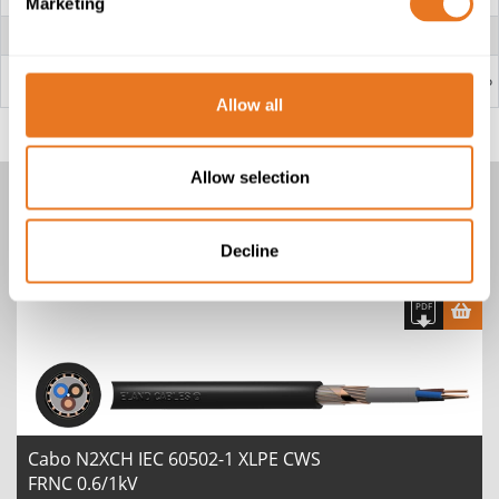
Marketing
BAINHA INTERNA
omposto livre de halogênio
CONDUTOR CONCÊNTRICO
Fios de cobre com cinta de cobre
enrolada no sentido contrário
BAINHA EXTERNA
Baixa Emissão de Fumaça e Sem
Halogéneos (LSZH) composto ignífugo
e não corrosivo (FRNC)
Allow all
Allow selection
CABO N2XCH
Decline
1 Produtos
Cabo N2XCH IEC 60502-1 XLPE CWS
FRNC 0.6/1kV