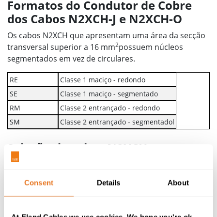
Formatos do Condutor de Cobre
dos Cabos N2XCH-J e N2XCH-O
Os cabos N2XCH que apresentam uma área da secção
2
transversal superior a 16 mm
possuem núcleos
segmentados em vez de circulares.
RE
Classe 1 maciço - redondo
SE
Classe 1 maciço - segmentado
RM
Classe 2 entrançado - redondo
SM
Classe 2 entrançado - segmentadol
Seleção de cabos N2XCH
Além do nosso portfólio de cabos de alimentação
Europeus fabricados em conformidade com a norma
Consent
Details
About
IEC60502-1
, incluindo o
cabo N2XH
, fornecemos
também cabos de alimentação de baixa tensão
conformes com as normas britânicas, incluindo o
cabo