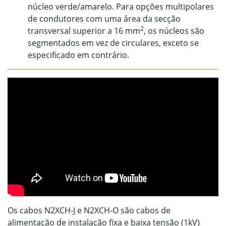
núcleo verde/amarelo. Para opções multipolares
de condutores com uma área da secção
2
transversal superior a 16 mm
, os núcleos são
segmentados em vez de circulares, exceto se
especificado em contrário.
Os cabos N2XCH-J e N2XCH-O são cabos de
alimentação de instalação fixa e baixa tensão (1kV)