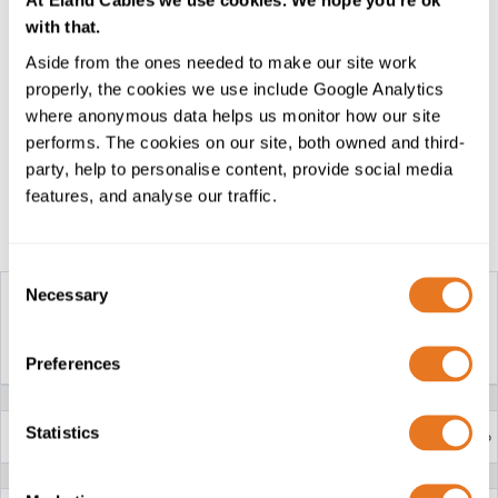
At Eland Cables we use cookies. We hope you're ok
armado
BS6724
com a sua bainha externa LSZH
with that.
adequada a aplicações por enterramento direto. A
Aside from the ones needed to make our site work
nossa equipa técnica possui vasta experiência na
properly, the cookies we use include Google Analytics
prestação de assistência relativa à seleção do cabo
where anonymous data helps us monitor how our site
correto para a sua aplicação. Contacte-nos, para
performs. The cookies on our site, both owned and third-
analisarmos a sua aplicação específica.
party, help to personalise content, provide social media
features, and analyse our traffic.
Mesa de construção
Consent
Necessary
Selection
CABO N2XCH IEC 60502-1
XLPE CWS FRNC 0.6/1KV
Preferences
TENSÃO NOMINAL
0.6/1kV
2
CONDUTOR
Até 25 mm
: Cobre maciço (Classe 1)
Statistics
2
Superior a 25 mm
: Cobre entrançado
(Classe 2)
ISOLAMENTO
XLPE (Polietileno Reticulado)