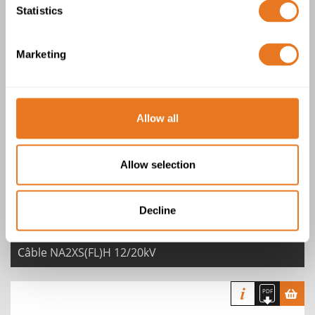
Statistics
Marketing
Câble NA2XS(F)H 12/20kV
Allow all
Allow selection
Decline
Câble NA2XS(FL)H 12/20kV