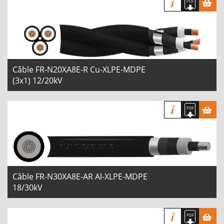
Câble FR-N20XA8E-R Cu-XLPE-MDPE
(3x1) 12/20kV
Câble FR-N30XA8E-AR Al-XLPE-MDPE
18/30kV