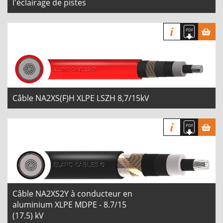
l'éclairage de pistes
Câble NA2XS(F)H XLPE LSZH 8,7/15kV
Câble NA2XS2Y à conducteur en
aluminium XLPE MDPE - 8.7/15
(17.5) kV