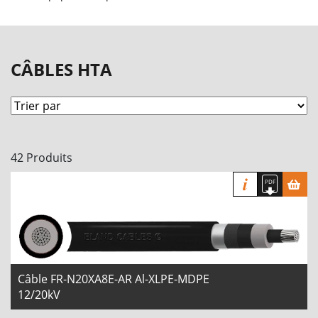
CÂBLES HTA
42 Produits
Câble FR-N20XA8E-AR Al-XLPE-MDPE
12/20kV