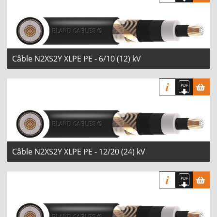
Câble N2XS2Y XLPE PE - 6/10 (12) kV
Câble N2XS2Y XLPE PE - 12/20 (24) kV