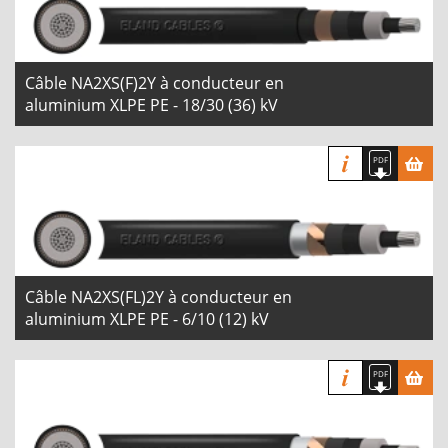
Câble NA2XS(F)2Y à conducteur en
aluminium XLPE PE - 18/30 (36) kV
Câble NA2XS(FL)2Y à conducteur en
aluminium XLPE PE - 6/10 (12) kV