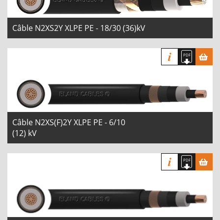
Câble N2XS2Y XLPE PE - 18/30 (36)kV
Câble N2XS(F)2Y XLPE PE - 6/10
(12) kV