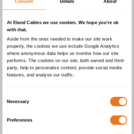
Consent
Details
About
(12) kV
At Eland Cables we use cookies. We hope you're ok
with that.
Aside from the ones needed to make our site work
properly, the cookies we use include Google Analytics
where anonymous data helps us monitor how our site
performs. The cookies on our site, both owned and third-
Câble N2XS(FL)2Y XLPE PE - 12/20
party, help to personalise content, provide social media
(24) kV
features, and analyse our traffic.
Consent
Necessary
Selection
Preferences
Câble NA2XSH 12/20kV