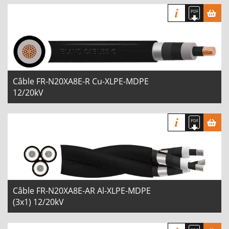
Câble FR-N20XA8E-R Cu-XLPE-MDPE
12/20kV
Câble FR-N20XA8E-AR Al-XLPE-MDPE
(3x1) 12/20kV