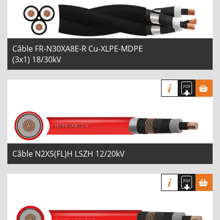
Câble FR-N30XA8E-R Cu-XLPE-MDPE
(3x1) 18/30kV
Câble N2XS(FL)H LSZH 12/20kV