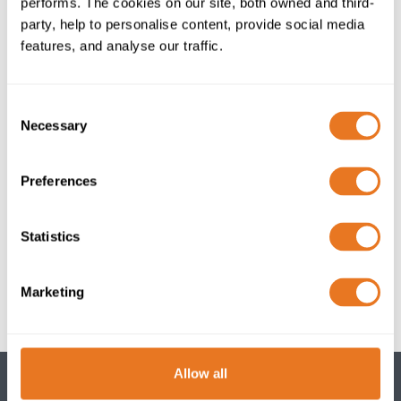
performs. The cookies on our site, both owned and third-
international@elandcables.com
party, help to personalise content, provide social media
features, and analyse our traffic.
Autres Normes
Consent
Necessary
Selection
Câble BS6231
Câble CSA 22.2 n°210-11
Preferences
Câbles et fils UL758
Retour à l'aperçu
Statistics
Marketing
Allow all