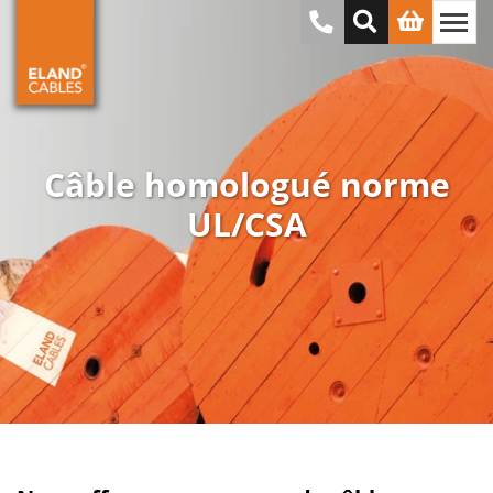
Câble homologué norme
UL/CSA