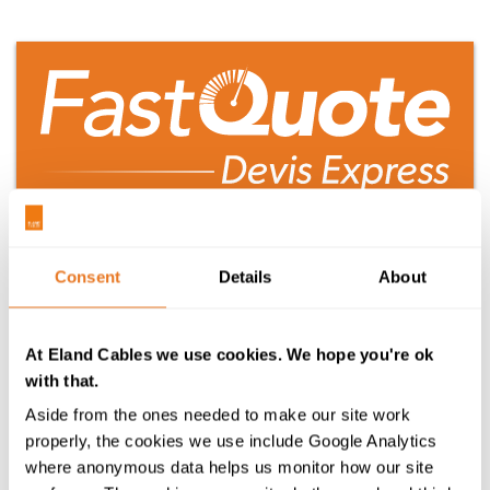
Votre devis sur mesure directement dans votre boîte
de réception
Consent
Details
About
Votre panier est actuellement vide
At Eland Cables we use cookies. We hope you're ok
with that.
Besoin d'aide?
Aside from the ones needed to make our site work
properly, the cookies we use include Google Analytics
where anonymous data helps us monitor how our site
+44 20 7241 8740