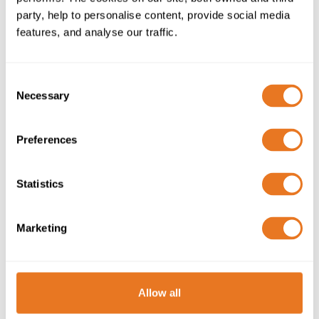
party, help to personalise content, provide social media
+44 20 7241 8740
features, and analyse our traffic.
international@elandcables.com
Consent
Necessary
Selection
Volver al Resumen
Preferences
Cable BS 6231
Cable CSA 22.2 Núm. 210-11
Statistics
Cables y alambres UL 758
Marketing
Otras Normas
Allow all