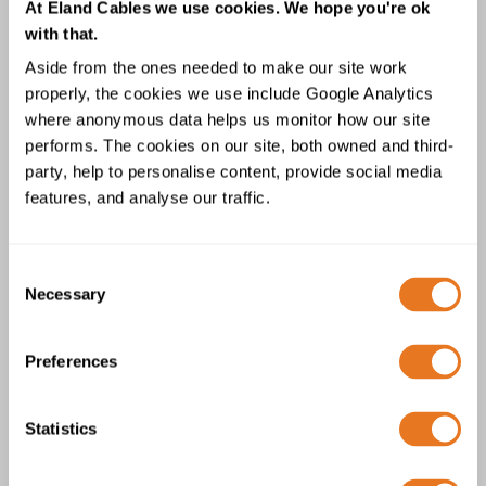
At Eland Cables we use cookies. We hope you're ok
with that.
CÂBLE N2XSEY
Aside from the ones needed to make our site work
4 Produits
properly, the cookies we use include Google Analytics
where anonymous data helps us monitor how our site
performs. The cookies on our site, both owned and third-
party, help to personalise content, provide social media
features, and analyse our traffic.
Câble N2XSEY 6/10kV
Consent
Necessary
Selection
Preferences
Statistics
Câble N2XSEY 8.7/15kV