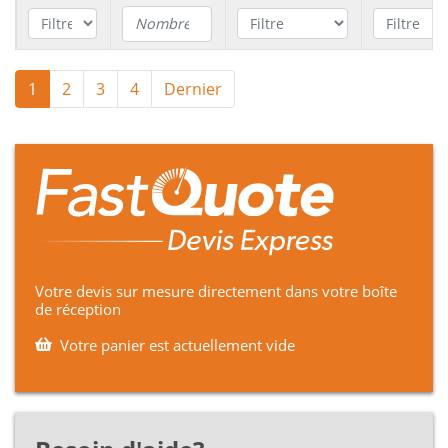
Câble
1
2
3
4
Dernier
N2XSEY
A9X10KV3050
3
50
6/10kV
Câble
N2XSEY
A9X10KV3070
3
70
6/10kV
Câble
N2XSEY
A9X10KV3095
3
95
Votre devis sur mesure directement dans votre boîte
6/10kV
de réception
Câble
Votre panier est actuellement vide
N2XSEY
A9X10KV3120
3
120
6/10kV
Câble