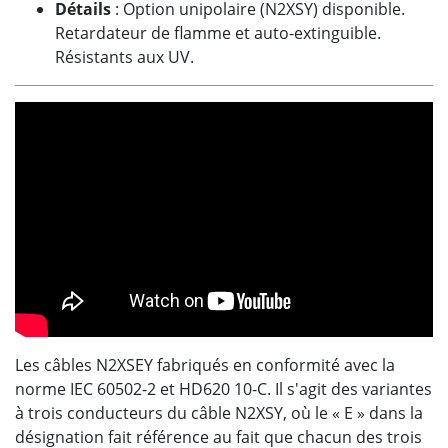
Détails
: Option unipolaire (N2XSY) disponible.
Retardateur de flamme et auto-extinguible.
Résistants aux UV.
Les câbles N2XSEY fabriqués en conformité avec la
norme IEC 60502-2 et HD620 10-C. Il s'agit des variantes
à trois conducteurs du câble N2XSY, où le « E » dans la
désignation fait référence au fait que chacun des trois