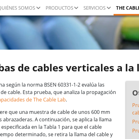
QUIÉNES SOMOS
PRODUCTOS
SERVICIOS
THE CABL
as de cables verticales a la
lama según la norma BSEN 60331-1-2 evalúa las
O
de cable. Esta prueba, que analiza la propagación
apacidades de The Cable Lab
.
Pr
iere que una muestra de cable de unos 600 mm
ca
 abrazaderas. A continuación, se aplica la llama
Pr
specificada en la Tabla 1 para que el cable
Pr
iempo determinado, se retira la llama del cable y