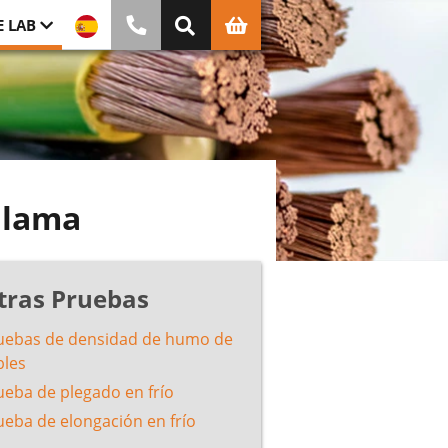
E LAB
 llama
tras Pruebas
uebas de densidad de humo de
bles
ueba de plegado en frío
ueba de elongación en frío