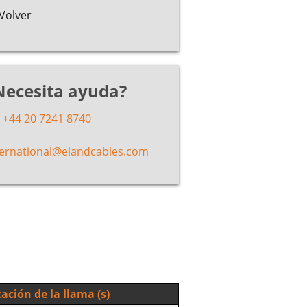
Volver
Necesita ayuda?
+44 20 7241 8740
ternational@elandcables.com
ación de la llama (s)