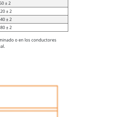
60 ± 2
20 ± 2
40 ± 2
80 ± 2
rminado o en los conductores
ual.