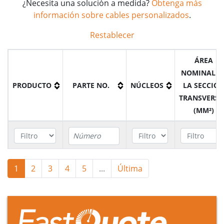
¿Necesita una solución a medida?
Obtenga más
información sobre cables personalizados
.
Restablecer
ÁREA
NOMINAL D
PRODUCTO
PARTE NO.
NÚCLEOS
LA SECCIÓ
TRANSVERSA
(MM²)
Cable XHIRV
MP5506K03025
3
25mm²
1
2
3
4
5
...
Última
Cable XHIRV
MP5515K03025
3
25mm²