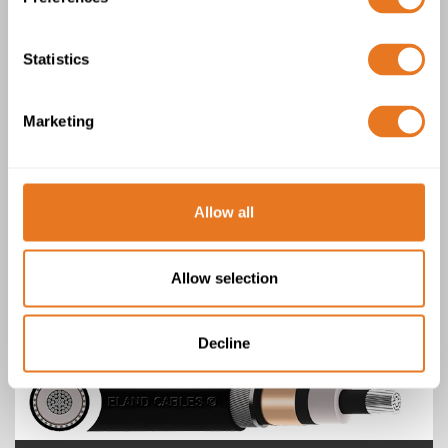
Statistics
Cable XHIRV
Marketing
Allow all
Cable XHI1RV
Allow selection
Decline