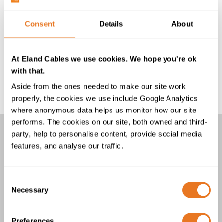
Como ocurre con todos los cables de media tensión,
nuestros expertos técnicos pueden brindar un amplio
soporte para el proyecto en cuanto a especificaciones,
Consent
Details
About
accesorios compatibles y la idoneidad del entorno de
instalación. Además, ofrecemos soporte en portugués
At Eland Cables we use cookies. We hope you're ok
si eso facilita la discusión sobre esta gama específica
with that.
de cables. Póngase en contacto con el equipo que
estará encantado de ayudarle.
Aside from the ones needed to make our site work
properly, the cookies we use include Google Analytics
where anonymous data helps us monitor how our site
performs. The cookies on our site, both owned and third-
party, help to personalise content, provide social media
CABLES XHIRV, XHI1RV, LXHIRV Y
features, and analyse our traffic.
LXHI1RV
4 producto/s
Consent
Necessary
Selection
Preferences