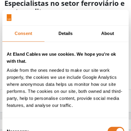
Especialistas no setor ferroviário e
metropolitano
Para obter mais informação sobre as soluções
inovadoras que oferecemos ao setor ferroviário,
Consent
Details
About
incluindo os nossos
cabos para material circulante
LUL
, contacte os nossos especialistas em ferrovias ou
visite a secção da nossa página web dedicada ao setor
At Eland Cables we use cookies. We hope you're ok
ferroviário e metropolitano
.
with that.
Aside from the ones needed to make our site work
properly, the cookies we use include Google Analytics
Mesa de construção
where anonymous data helps us monitor how our site
performs. The cookies on our site, both owned and third-
party, help to personalise content, provide social media
features, and analyse our traffic.
CABO SE0260
TENSÃO NOMINAL
0.6/1kV
CONDUTOR
Cobre simples ou estanhado
Consent
entrançado