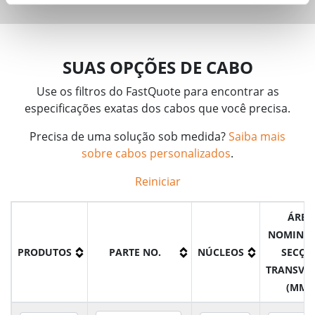
SUAS OPÇÕES DE CABO
Use os filtros do FastQuote para encontrar as
especificações exatas dos cabos que você precisa.
Precisa de uma solução sob medida?
Saiba mais
sobre cabos personalizados
.
Reiniciar
ÁREA
NOMINAL
PRODUTOS
PARTE NO.
NÚCLEOS
SECÇÃ
TRANSVE
(MM²)