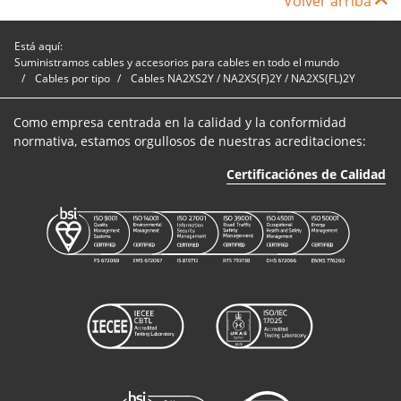
Volver arriba
de aluminio
A9XAY10KV1120
1
120mm²
NA2XS2Y de
Está aquí:
XLPE y PE.
Suministramos cables y accesorios para cables en todo el mundo
6/10 (12) kV
Cables por tipo
Cables NA2XS2Y / NA2XS(F)2Y / NA2XS(FL)2Y
Cable con
Como empresa centrada en la calidad y la conformidad
conductor
normativa, estamos orgullosos de nuestras acreditaciones:
de aluminio
A9XAY10KV1150
1
150mm²
NA2XS2Y de
Certificaciónes de Calidad
XLPE y PE.
6/10 (12) kV
Cable con
conductor
de aluminio
A9XAY10KV1185
1
185mm²
NA2XS2Y de
XLPE y PE.
6/10 (12) kV
Cable con
conductor