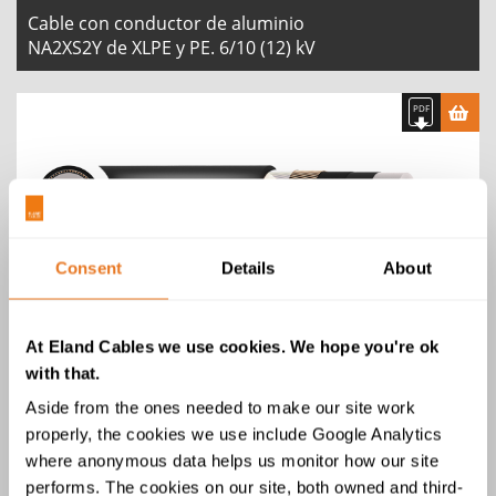
Cable con conductor de aluminio
NA2XS2Y de XLPE y PE. 6/10 (12) kV
Cable con conductor de aluminio
Consent
Details
About
NA2XS2Y de XLPE y MDPE. 8.7/15
(17.5) kV
At Eland Cables we use cookies. We hope you're ok
with that.
Aside from the ones needed to make our site work
properly, the cookies we use include Google Analytics
where anonymous data helps us monitor how our site
performs. The cookies on our site, both owned and third-