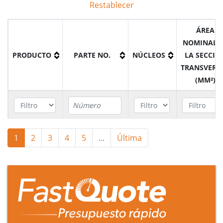
Restablecer
ÁREA
NOMINAL 
PRODUCTO
PARTE NO.
NÚCLEOS
LA SECCIÓ
TRANSVERS
(MM²)
Cable con
1
2
3
4
5
...
Última
conductor
de aluminio
A9XAY10KV1035
1
35mm²
NA2XS2Y de
XLPE y PE.
6/10 (12) kV
Cable con
conductor