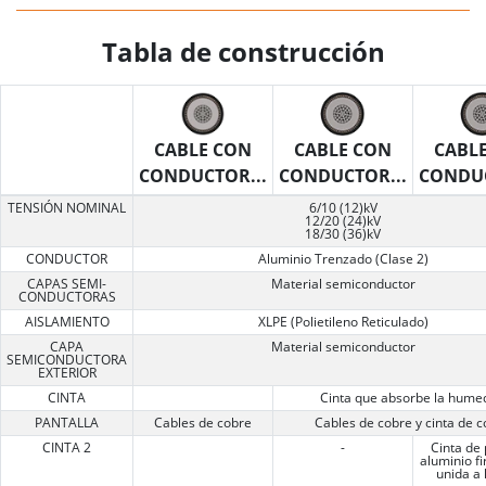
Tabla de construcción
CABLE CON
CABLE CON
CABL
CONDUCTOR...
CONDUCTOR...
CONDUC
TENSIÓN NOMINAL
6/10 (12)kV
12/20 (24)kV
18/30 (36)kV
CONDUCTOR
Aluminio Trenzado (Clase 2)
CAPAS SEMI-
Material semiconductor
CONDUCTORAS
AISLAMIENTO
XLPE (Polietileno Reticulado)
CAPA
Material semiconductor
SEMICONDUCTORA
EXTERIOR
CINTA
Cinta que absorbe la hume
PANTALLA
Cables de cobre
Cables de cobre y cinta de 
CINTA 2
-
Cinta de 
aluminio 
unida a 