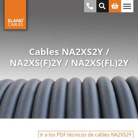
Cables NA2XS2Y /
NA2XS(F)2Y / NA2XS(FL)2Y
ir a los PDF técnicos de cables NA2XS2Y