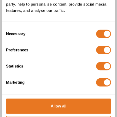
party, help to personalise content, provide social media
Cable con conductor de aluminio
features, and analyse our traffic.
NA2XS2Y de XLPE y PE. 12/20 (24) kV
Consent
Necessary
Selection
Preferences
Cable con conductor de aluminio
Statistics
NA2XS2Y de XLPE y PE. 18/30 (36) kV
Marketing
Allow all