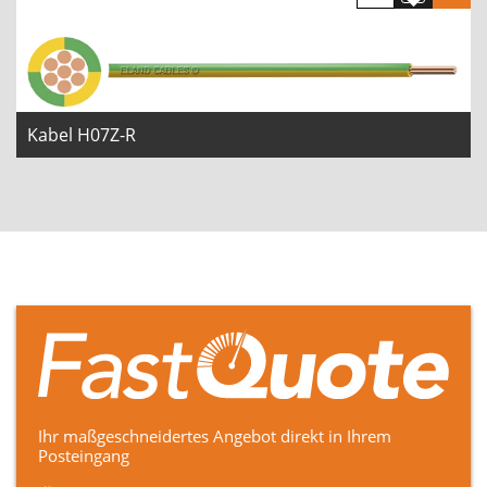
Kabel H07Z-R
Ihr maßgeschneidertes Angebot direkt in Ihrem
Posteingang