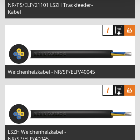
NR/PS/ELP/21101 LSZH Trackfeeder-
Kabel
Weichenheizkabel - NR/SP/ELP/40045
LSZH Weichenheizkabel -
NR/SP/ELP/40045