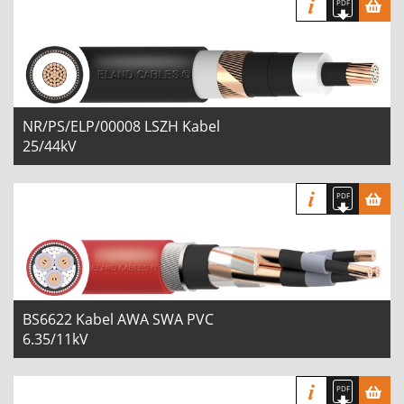
NR/PS/ELP/00008 LSZH Kabel
25/44kV
BS6622 Kabel AWA SWA PVC
6.35/11kV