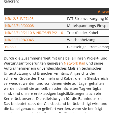
gehören:
Anwendu
NR/L2/ELP/27408
FGT-Stromversorgung für 
NR/PS/ELP/00008
Mittelspannungs-Einspeis
NR/PS/ELP/2110 & NR/PS/ELP/21101
Trackfeeder-Kabel
NR/SP/ELP/40045
Weichenheizung
BR880
Gleisseitige Stromversorg
Durch die Zusammenarbeit mit uns bei all ihren Projekt- und
Wartungsanforderungen genießen
Network Rail
und seine
Auftragnehmer ein unvergleichliches Maß an technischer
Unterstützung und Branchenkenntnis. Angesichts der
schieren Größe der Trommeln und Kabel, die im Gleisbereich
verwendet werden und von denen viele auf Lager gehalten
werden, damit sie am selben oder nächsten Tag verfügbar
sind, sind unsere erstklassigen Logistiklösungen auch ein
Kernstück unserer Dienstleistungen für die Bahnindustrie.
Das bedeutet, dass der Gleisbestand berücksichtigt wird und
die Kabel genau dann geliefert werden, wenn sie benötigt