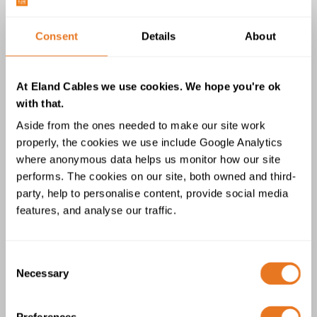
Consent
Details
About
BS 6622 Kabel AWA SWA PVC 19/33kV
At Eland Cables we use cookies. We hope you're ok
with that.
Aside from the ones needed to make our site work
properly, the cookies we use include Google Analytics
where anonymous data helps us monitor how our site
performs. The cookies on our site, both owned and third-
party, help to personalise content, provide social media
64/110kV (123kV) 2XS(F)2Y, A2XS(F)2Y
features, and analyse our traffic.
Kabel
Consent
Necessary
Selection