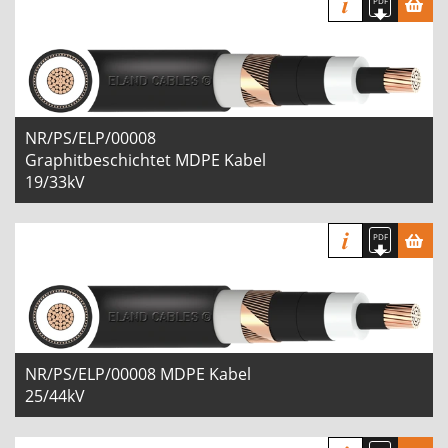
NR/PS/ELP/00008
Graphitbeschichtet MDPE Kabel
19/33kV
NR/PS/ELP/00008 MDPE Kabel
25/44kV