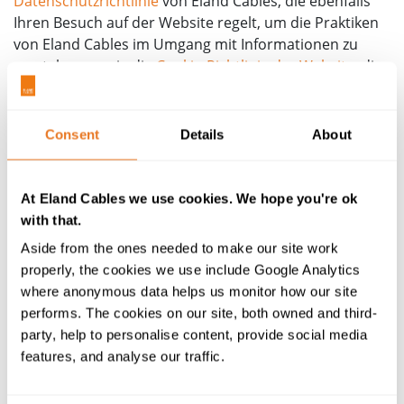
Datenschutzrichtlinie
von Eland Cables, die ebenfalls
Ihren Besuch auf der Website regelt, um die Praktiken
von Eland Cables im Umgang mit Informationen zu
verstehen, sowie die
Cookie-Richtlinie der Website
, die
zusätzliche Informationen darüber enthält, wie Ihre
Nutzung überwacht wird.
Consent
Details
About
Links zu Websites von Dritten
Die Website kann Links zu Websites Dritter enthalten.
At Eland Cables we use cookies. We hope you're ok
Weder Eland Cables noch eine ihrer
with that.
Tochtergesellschaften sind jedoch für den Inhalt der
Aside from the ones needed to make our site work
verlinkten Websites verantwortlich oder haftbar. Eland
properly, the cookies we use include Google Analytics
Cables stellt diese Links als Service zur Verfügung und
where anonymous data helps us monitor how our site
macht sich die Unternehmen oder Inhalte der
performs. The cookies on our site, both owned and third-
verlinkten Websites nicht zu eigen. Wenn Sie sich
party, help to personalise content, provide social media
entschließen, auf Websites von Dritten zuzugreifen, die
features, and analyse our traffic.
auf der Website verlinkt sind, tun Sie dies
ausschließlich auf eigenes Risiko. Sie müssen Ihre