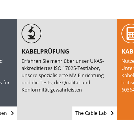
KABELPRÜFUNG
KAB
rd
Erfahren Sie mehr über unser UKAS-
Nutze
akkreditiertes ISO 17025-Testlabor,
Unter
unsere spezialisierte MV-Einrichtung
Kabe
s für
und die Tests, die Qualität und
briti
Konformität gewährleisten
60364
esen
The Cable Lab