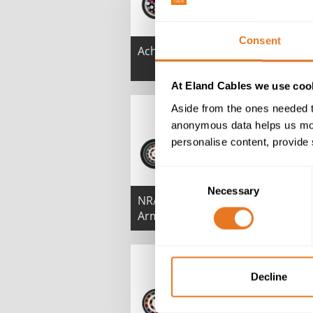
Consent
Achszählkabel - NR/L2/SIG/30060
At Eland Cables we use cook
Aside from the ones needed t
anonymous data helps us moni
personalise content, provide 
Consent
Necessary
Selection
NR/PS/TEL/00015 Kupfer LSZH
Armierten Trackside-Kabel
Decline