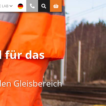
E LAB
 für das
en Gleisbereich