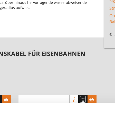
Si
 darüber hinaus hervorragende wasserabweisende
geradius aufwies.
St
Ob
Ba
SKABEL FÜR EISENBAHNEN