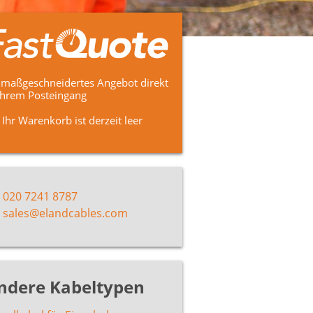
 maßgeschneidertes Angebot direkt
Ihrem Posteingang
Ihr Warenkorb ist derzeit leer
020 7241 8787
sales@elandcables.com
ndere Kabeltypen