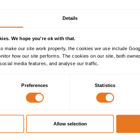
Details
NR/PS/TEL/00015 Kupfer PE
Armierten Trackside-Kabel
ies. We hope you're ok with that.
o make our site work properly, the cookies we use include Goog
tor how our site performs. The cookies on our site, both owned 
social media features, and analyse our traffic.
Preferences
Statistics
NR/PS/TEL/00015 Kupfer PE
Trackside-Kabel
Allow selection