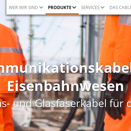
WER WIR SIND
PRODUKTE
SERVICES
DAS CABL
munikationskabel
Eisenbahnwesen
- und Glasfaserkabel für d