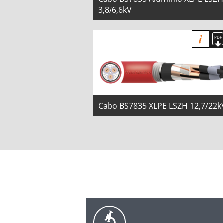
3,8/6,6kV
Cabo BS7835 XLPE LSZH 12,7/22k