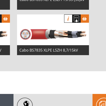
V
Cabo BS7835 XLPE LSZH 8,7/15kV