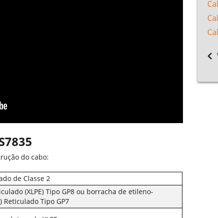
Ca
Ca
Ca
BS7835
trução do cabo:
ado de Classe 2
ticulado (XLPE) Tipo GP8 ou borracha de etileno-
) Reticulado Tipo GP7