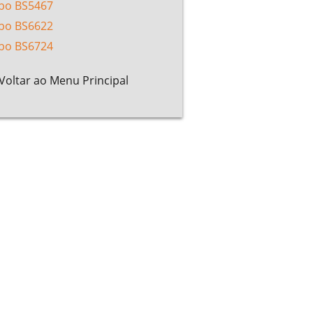
bo BS5467
bo BS6622
bo BS6724
Voltar ao Menu Principal