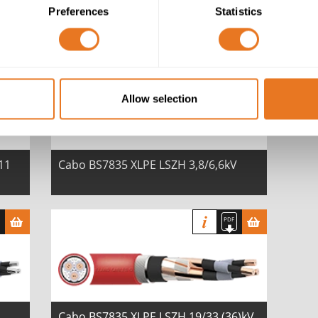
Preferences
Statistics
Allow selection
11
Cabo BS7835 XLPE LSZH 3,8/6,6kV
Cabo BS7835 XLPE LSZH 19/33 (36)kV