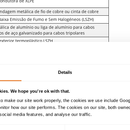
ondutora de XLPE
ndagem metálica de fio de cobre ou cinta de cobre
aixa Emissão de Fumo e Sem Halogéneos (LSZH)
lica de alumínio ou liga de alumínio para cabos
ios de aço galvanizado para cabos tripolares
xterior termoplástico LSZH
ente designado nos mercados internacionais como
H
.
Details
ies. We hope you're ok with that.
o make our site work properly, the cookies we use include Goog
tor how our site performs. The cookies on our site, both owned 
social media features, and analyse our traffic.