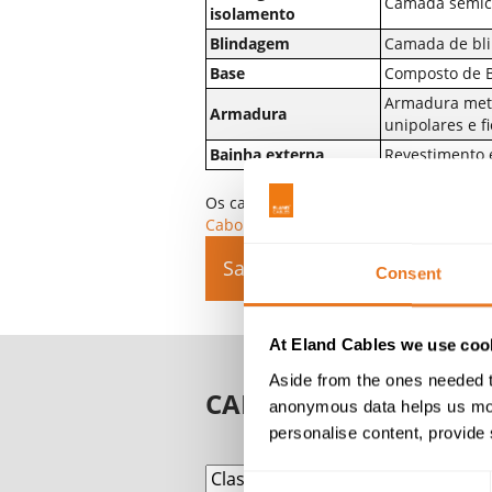
Camada semic
isolamento
Blindagem
Camada de bli
Base
Composto de B
Armadura metá
Armadura
unipolares e f
Bainha externa
Revestimento e
Os cabos BS7835 podem ser habitualm
Cabo MR armado XLPE/LSZH/SWA/LSZ
Saiba mais
Consent
At Eland Cables we use cook
Aside from the ones needed t
CABO BS7835
anonymous data helps us moni
personalise content, provide 
Consent