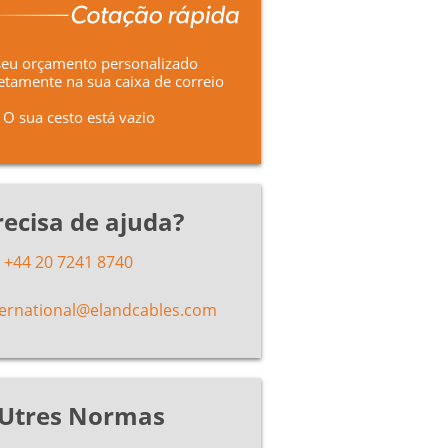
seu orçamento personalizado
etamente na sua caixa de correio
O sua cesto está vazio
recisa de ajuda?
+44 20 7241 8740
ternational@elandcables.com
Utres Normas