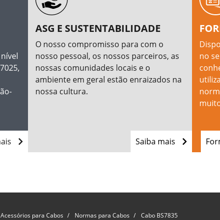
ASG E SUSTENTABILIDADE
FOR
O nosso compromisso para com o
Dispo
nível
nosso pessoal, os nossos parceiros, as
no se
17025,
nossas comunidades locais e o
conhe
ambiente em geral estão enraizados na
utili
dão-
nossa cultura.
norma
muito
mais
Saiba mais
For
 Acessórios para Cabos
Normas para Cabos
Cabo BS7835