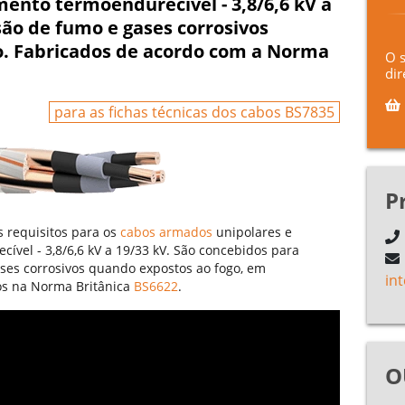
ento termoendurecível - 3,8/6,6 kV a
são de fumo e gases corrosivos
o. Fabricados de acordo com a Norma
O 
dir
para as fichas técnicas dos cabos BS7835
P
s requisitos para os
cabos armados
unipolares e
ível - 3,8/6,6 kV a 19/33 kV. São concebidos para
ses corrosivos quando expostos ao fogo, em
in
os na Norma Britânica
BS6622
.
O