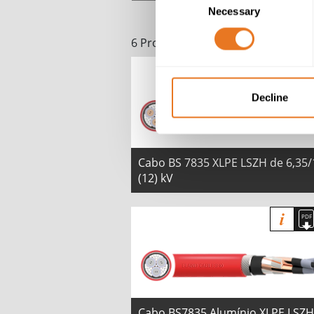
Necessary
Selection
6 Produtos
Decline
Cabo BS 7835 XLPE LSZH de 6,35/
(12) kV
Cabo BS7835 Alumínio XLPE LSZH