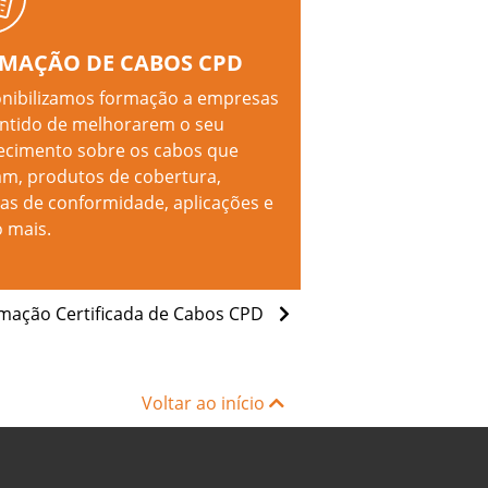
MAÇÃO DE CABOS CPD
nibilizamos formação a empresas
ntido de melhorarem o seu
cimento sobre os cabos que
zam, produtos de cobertura,
s de conformidade, aplicações e
 mais.
mação Certificada de Cabos CPD
Voltar ao início