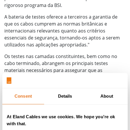
rigoroso programa da BSI.
A bateria de testes oferece a terceiros a garantia de
que os cabos cumprem as normas britânicas e
internacionais relevantes quanto aos critérios
essenciais de segurança, tornando-os aptos a serem
utilizados nas aplicações apropriadas."
Os testes nas camadas constituintes, bem como no
cabo terminado, abrangem os principais testes
materiais necessários para assegurar que as
propriedades do cabo correspondem ao fabrico e ao
desempenho preconizado. Estes incluem propagação
vertical da chama, resistência do condutor e
Consent
Details
About
propriedades de tração e alongamento dos materiais
de isolamento e revestimento.
As garantias alargadas também são padrão para a
At Eland Cables we use cookies. We hope you're ok
gama Veriflex®, com uma garantia de 3 anos para
with that.