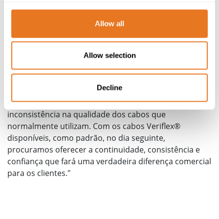
críticos para o projeto. Apesar disto, até agora, prazos
de entrega de duas semanas eram considerados
Allow all
padrão, enquanto a ausência de normas específicas de
fabrico implicava um custo adicional pela confiança na
qualidade."
Allow selection
Darren Clark prossegue:
Decline
"Afinal, tudo se resume à tranquilidade. Os setores
industrial e da automação foram afetados por uma
inconsistência na qualidade dos cabos que
normalmente utilizam. Com os cabos Veriflex®
disponíveis, como padrão, no dia seguinte,
procuramos oferecer a continuidade, consistência e
confiança que fará uma verdadeira diferença comercial
para os clientes."