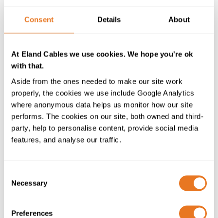
este importante mercado europeu, trabalhando
também para expandir a nossa presença nos países de
Consent
Details
About
língua espanhola em todo o mundo. Com mais de 15
anos de experiência no setor dos cabos, é uma região
na qual já está bem conectado.
At Eland Cables we use cookies. We hope you're ok
Mariz comentou: "Com a entrada do Andres na equipa,
with that.
a sua experiência será uma mais-valia para os nossos
Aside from the ones needed to make our site work
clientes atuais, assim como abrirá portas a novos
properly, the cookies we use include Google Analytics
projetos. Esta é uma oportunidade para demonstrar
where anonymous data helps us monitor how our site
ainda mais as nossas capacidades nestas regiões e
performs. The cookies on our site, both owned and third-
destacar a nossa expertise em setores-chave, incluindo
party, help to personalise content, provide social media
energia verde, automação industrial, exploração
features, and analyse our traffic.
mineira e eletrificação."
Damos ao Andres as boas-vindas à equipa e
Consent
encorajamos todos a conectarem-se com ele no
Necessary
Selection
LinkedIn ou via email para discutir projetos futuros ou
necessidades.
Preferences