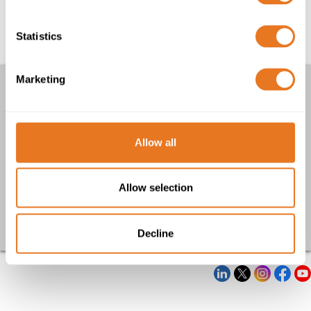
Gestor de País (Espanha e América Latina)
Statistics
Marketing
Outros artigos
Certificação 5 Estrelas em questões de Saúde e Segurança
no Trabalho outorgada após auditoria pelo British Safety
Allow all
Council
Declaração de 24/03/20 a respeito da COVID-19
Acreditação de frota FORS Silver
Allow selection
Voltar
Decline